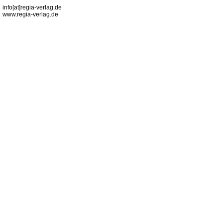
info[at]regia-verlag.de
www.regia-verlag.de