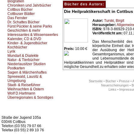
Biografien
Bücher des Autors:
Chroniken und Jahrbücher
Cottbus Bücher
Die Heilpraktikerschaft in Cottbu
Cottbuser Blätter
Das Fenster
Autor:
Turski, Birgit
Dr. Schattes Bücher
Herausgeber:
Allgemeine
Fürst Pückler & seine Parks
ISBN:
978-3-86929-210-
Geschichten & mehr
Veröffentlicht am:
07.11
Interessantes & Wissenswertes
Kalender, CD & DVD
Das Menschenbild des H
Kinder- & Jugendbücher
körperliche Einheit dar.
Kochbücher
Preis:
10.00 €
der Ausübung der Hei
Lyrik
Gesamtorganismus, aber 
Mundart & Dialekte
und Lebensumstände de
Natur- & Tierbücher
Heilpraktikerinnen und Heilpraktiker sin
Niederlausitzer Studien
mögliche Gesundheit zu erhalten oder wied
Postkarten
Sagen & Märchenhaftes
Spreewald, Lausitz &
Umgebung
-
-
-
Startseite
Bücher
Presse
Stadt- & Reiseführer
-
Neuerscheinungen
Be
Weihnachten & Ostern
-
Links
Impressu
Wolf D.Hartmann
Überregionales & Sonstiges
Kurz-Info:
Straße der Jugend 105a
03046 Cottbus
Telefon (03 55) 79 07 66
Telefax (03 55) 2 89 10 76