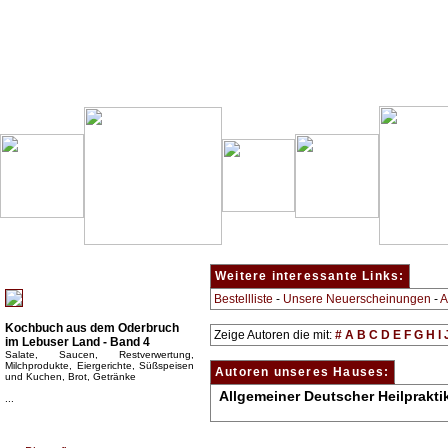
Besondere Empfehlung:
Weitere interessante Links:
Bestellliste
-
Unsere Neuerscheinungen
-
A
Kochbuch aus dem Oderbruch
Zeige Autoren die mit:
#
A
B
C
D
E
F
G
H
I
im Lebuser Land - Band 4
Salate, Saucen, Restverwertung,
Milchprodukte, Eiergerichte, Süßspeisen
Autoren unseres Hauses:
und Kuchen, Brot, Getränke
Allgemeiner Deutscher Heilprakt
...
Top Bücherkategorien: