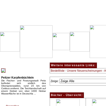
Besondere Empfehlung:
Weitere interessante Links:
Bestellliste
-
Unsere Neuerscheinungen
-
A
Peitzer Karpfenbüchlein
Die Fischer- und Festungsstadt Peitz
Zeige:
befindet sich südlich des
Oberspreewaldes, rund 15 km von
Cottbus entfernt. Die Teichlandschaft auf
einem Gebiet von über 1000 Hektar
Wasserfläche ist in Deutschla ...
Bücher - Übersicht:
Top Bücherkategorien: