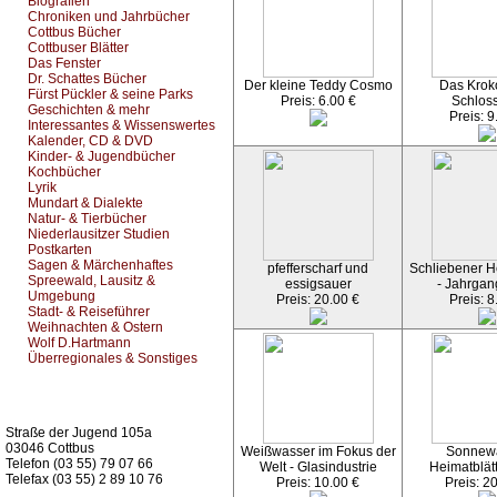
Biografien
Chroniken und Jahrbücher
Cottbus Bücher
Cottbuser Blätter
Das Fenster
Dr. Schattes Bücher
Der kleine Teddy Cosmo
Das Kroko
Fürst Pückler & seine Parks
Preis: 6.00 €
Schlos
Geschichten & mehr
Preis: 9
Interessantes & Wissenswertes
Kalender, CD & DVD
Kinder- & Jugendbücher
Kochbücher
Lyrik
Mundart & Dialekte
Natur- & Tierbücher
Niederlausitzer Studien
Postkarten
Sagen & Märchenhaftes
pfefferscharf und
Schliebener He
Spreewald, Lausitz &
essigsauer
- Jahrgan
Umgebung
Preis: 20.00 €
Preis: 8
Stadt- & Reiseführer
Weihnachten & Ostern
Wolf D.Hartmann
Überregionales & Sonstiges
Kurz-Info:
Straße der Jugend 105a
03046 Cottbus
Weißwasser im Fokus der
Sonnew
Telefon (03 55) 79 07 66
Welt - Glasindustrie
Heimatblät
Telefax (03 55) 2 89 10 76
Preis: 10.00 €
Preis: 2