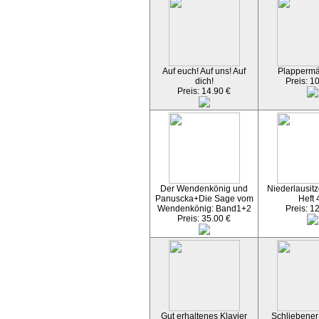
Auf euch! Auf uns! Auf
Plapperm
dich!
Preis: 1
Preis: 14.90 €
Der Wendenkönig und
Niederlausitz
Panuscka+Die Sage vom
Heft 
Wendenkönig: Band1+2
Preis: 1
Preis: 35.00 €
Gut erhaltenes Klavier
Schliebener 