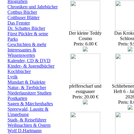
Biografien
Chroniken und Jahrbücher
Cottbus Bücher
Cottbuser Blätter
Das Fenster
Dr. Schattes Bücher
Der kleine Teddy
Das Kroko
Fürst Pückler & seine
Cosmo
Schlos
Parks
Preis: 6.00 €
Preis: 9
Geschichten & mehr
Interessantes &
Wissenswertes
Kalender, CD & DVD
Kinder- & Jugendbücher
Kochbücher
Lyrik
Mundart & Dialekte
pfefferscharf und
Schliebener
Natur- & Tierbücher
essigsauer
Heft 6 - J
Niederlausitzer Studien
Preis: 20.00 €
202
Postkarten
Preis: 8
Sagen & Märchenhaftes
Spreewald, Lausitz &
Umgebung
Stadt- & Reiseführer
Weihnachten & Ostern
Wolf D.Hartmann