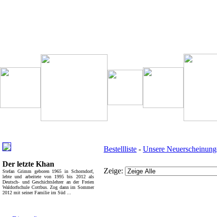
Besondere Empfehlung:
Weitere interessante Links:
Bestellliste
-
Unsere Neuerscheinung
Der letzte Khan
Zeige:
Stefan Grimm geboren 1965 in Schorndorf,
lebte und arbeitete von 1995 bis 2012 als
Deutsch- und Geschichtslehrer an der Freien
Waldorfschule Cottbus. Zog dann im Sommer
2012 mit seiner Familie im Süd ...
Top Bücherkategorien:
Bücher - Übersicht: