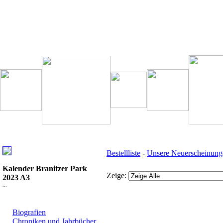
Besondere Empfehlung:
Weitere interessante Links:
Bestellliste
-
Unsere Neuerscheinung
Kalender Branitzer Park
Zeige:
2023 A3
...
Top Bücherkategorien:
Biografien
Bücher - Übersicht:
Chroniken und Jahrbücher