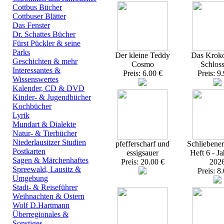
Cottbus Bücher
Cottbuser Blätter
Das Fenster
Dr. Schattes Bücher
Fürst Pückler & seine
Parks
Der kleine Teddy
Das Kroko
Geschichten & mehr
Cosmo
Schlos
Interessantes &
Preis: 6.00 €
Preis: 9
Wissenswertes
Kalender, CD & DVD
Kinder- & Jugendbücher
Kochbücher
Lyrik
Mundart & Dialekte
Natur- & Tierbücher
Niederlausitzer Studien
pfefferscharf und
Schliebener
Postkarten
essigsauer
Heft 6 - J
Sagen & Märchenhaftes
Preis: 20.00 €
202
Spreewald, Lausitz &
Preis: 8
Umgebung
Stadt- & Reiseführer
Weihnachten & Ostern
Wolf D.Hartmann
Überregionales &
Sonstiges