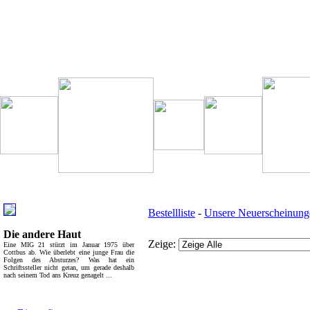
Besondere Empfehlung:
Weitere interessante Links:
Bestellliste
-
Unsere Neuerscheinung
Die andere Haut
Zeige:
Eine MIG 21 stürzt im Januar 1975 über
Cottbus ab. Wie überlebt eine junge Frau die
Folgen des Absturzes? Was hat ein
Schriftssteller nicht getan, um gerade deshalb
nach seinem Tod ans Kreuz genagelt ...
Top Bücherkategorien:
Bücher - Übersicht: