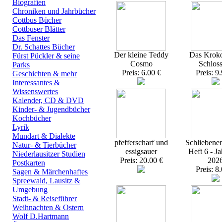
Biografien
Chroniken und Jahrbücher
Cottbus Bücher
Cottbuser Blätter
Das Fenster
Dr. Schattes Bücher
Der kleine Teddy
Das Kroko
Fürst Pückler & seine
Cosmo
Schlos
Parks
Preis: 6.00 €
Preis: 9
Geschichten & mehr
Interessantes &
Wissenswertes
Kalender, CD & DVD
Kinder- & Jugendbücher
Kochbücher
Lyrik
Mundart & Dialekte
pfefferscharf und
Schliebener
Natur- & Tierbücher
essigsauer
Heft 6 - J
Niederlausitzer Studien
Preis: 20.00 €
202
Postkarten
Preis: 8
Sagen & Märchenhaftes
Spreewald, Lausitz &
Umgebung
Stadt- & Reiseführer
Weihnachten & Ostern
Wolf D.Hartmann