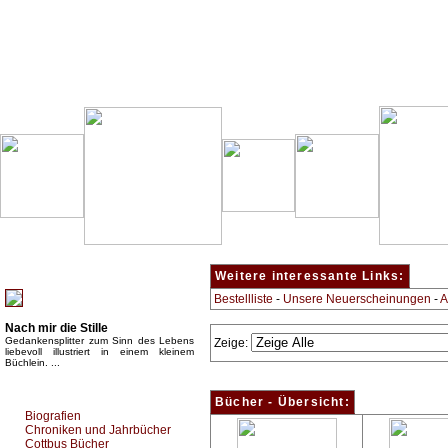
Besondere Empfehlung:
Weitere interessante Links:
Bestellliste
-
Unsere Neuerscheinungen
-
A
Nach mir die Stille
Gedankensplitter zum Sinn des Lebens
Zeige:
liebevoll illustriert in einem kleinem
Büchlein. ...
Top Bücherkategorien:
Bücher - Übersicht:
Biografien
Chroniken und Jahrbücher
Cottbus Bücher