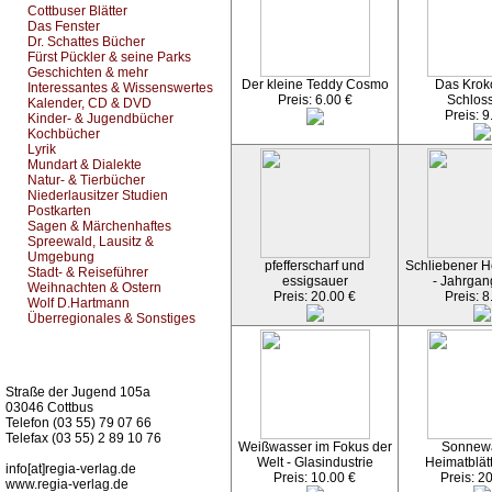
Cottbuser Blätter
Das Fenster
Dr. Schattes Bücher
Fürst Pückler & seine Parks
Geschichten & mehr
Der kleine Teddy Cosmo
Das Kroko
Interessantes & Wissenswertes
Preis: 6.00 €
Schlos
Kalender, CD & DVD
Preis: 9
Kinder- & Jugendbücher
Kochbücher
Lyrik
Mundart & Dialekte
Natur- & Tierbücher
Niederlausitzer Studien
Postkarten
Sagen & Märchenhaftes
Spreewald, Lausitz &
Umgebung
pfefferscharf und
Schliebener He
Stadt- & Reiseführer
essigsauer
- Jahrgan
Weihnachten & Ostern
Preis: 20.00 €
Preis: 8
Wolf D.Hartmann
Überregionales & Sonstiges
Kurz-Info:
Straße der Jugend 105a
03046 Cottbus
Telefon (03 55) 79 07 66
Telefax (03 55) 2 89 10 76
Weißwasser im Fokus der
Sonnew
Welt - Glasindustrie
Heimatblät
info[at]regia-verlag.de
Preis: 10.00 €
Preis: 2
www.regia-verlag.de