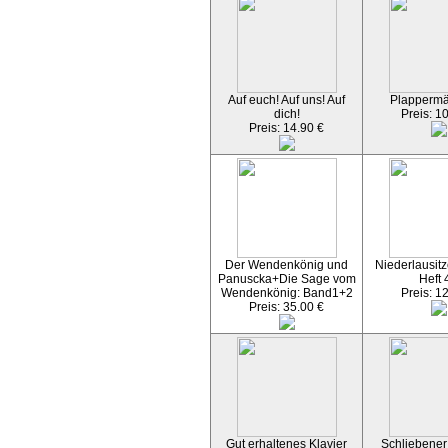
Auf euch! Auf uns! Auf
Plapperm
dich!
Preis: 1
Preis: 14.90 €
Der Wendenkönig und
Niederlausitz
Panuscka+Die Sage vom
Heft 
Wendenkönig: Band1+2
Preis: 1
Preis: 35.00 €
Gut erhaltenes Klavier
Schliebener 