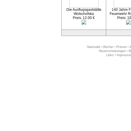
Die Ausflugsgaststätte
140 Jahre Fr
Wotschofska
Feuerwehr R
Preis: 12.00 €
Preis: 1
-
-
-
Startseite
Bücher
Presse
-
Neuerscheinungen
Be
-
Links
Impressu