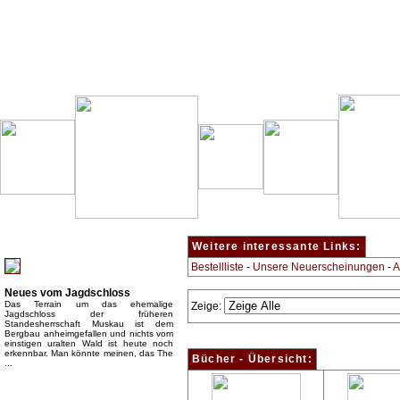
Besondere Empfehlung:
Weitere interessante Links:
Bestellliste
-
Unsere Neuerscheinungen
-
A
Neues vom Jagdschloss
Das Terrain um das ehemalige
Zeige:
Jagdschloss der früheren
Standesherrschaft Muskau ist dem
Bergbau anheimgefallen und nichts vom
einstigen uralten Wald ist heute noch
erkennbar. Man könnte meinen, das The
Bücher - Übersicht:
...
Top Bücherkategorien: