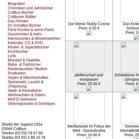
Biografien
Chroniken und Jahrbücher
Cottbus Bücher
Cottbuser Blätter
Das Fenster
Der kleine Teddy Cosmo
Das Kroko
Dr. Schattes Bücher
Preis: 6.00 €
Schlos
Fürst Pückler & seine Parks
Preis: 9
Geschichten & mehr
Interessantes & Wissenswertes
Kalender, CD & DVD
Kinder- & Jugendbücher
Kochbücher
Lyrik
Mundart & Dialekte
Natur- & Tierbücher
Niederlausitzer Studien
Postkarten
pfefferscharf und
Schliebener He
Sagen & Märchenhaftes
essigsauer
- Jahrgan
Spreewald, Lausitz &
Preis: 20.00 €
Preis: 8
Umgebung
Stadt- & Reiseführer
Weihnachten & Ostern
Wolf D.Hartmann
Überregionales & Sonstiges
Kurz-Info:
Straße der Jugend 105a
Weißwasser im Fokus der
Sonnew
03046 Cottbus
Welt - Glasindustrie
Heimatblät
Telefon (03 55) 79 07 66
Preis: 10.00 €
Preis: 2
Telefax (03 55) 2 89 10 76