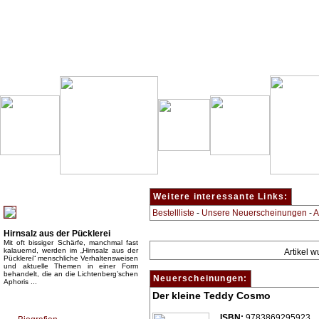
Besondere Empfehlung:
Weitere interessante Links:
Bestellliste
-
Unsere Neuerscheinungen
-
A
Hirnsalz aus der Pücklerei
Mit oft bissiger Schärfe, manchmal fast
kalauernd, werden im „Hirnsalz aus der
Artikel 
Pücklerei“ menschliche Verhaltensweisen
und aktuelle Themen in einer Form
behandelt, die an die Lichtenberg’schen
Neuerscheinungen:
Aphoris ...
Der kleine Teddy Cosmo
Top Bücherkategorien:
ISBN:
9783869295923