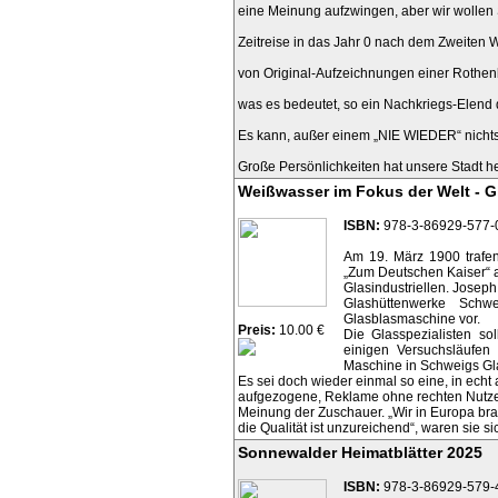
eine Meinung aufzwingen, aber wir wollen
Zeitreise in das Jahr 0 nach dem Zweiten 
von Original-Aufzeichnungen einer Rothen
was es bedeutet, so ein Nachkriegs-Elend 
Es kann, außer einem „NIE WIEDER“ nicht
Große Persönlichkeiten hat unsere Stadt h
Weißwasser im Fokus der Welt - G
ISBN:
978-3-86929-577-
Am 19. März 1900 trafen
„Zum Deutschen Kaiser“ 
Glasindustriellen. Joseph
Glashüttenwerke Schw
Glasblasmaschine vor.
Preis:
10.00 €
Die Glasspezialisten so
einigen Versuchsläufen
Maschine in Schweigs Gla
Es sei doch wieder einmal so eine, in echt
aufgezogene, Reklame ohne rechten Nutze
Meinung der Zuschauer. „Wir in Europa bra
die Qualität ist unzureichend“, waren sie si
Sonnewalder Heimatblätter 2025
ISBN:
978-3-86929-579-