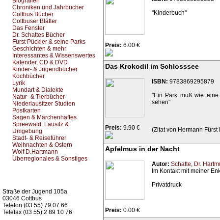
Biografien
Chroniken und Jahrbücher
"Kinderbuch"
Cottbus Bücher
Cottbuser Blätter
Das Fenster
Dr. Schattes Bücher
Fürst Pückler & seine Parks
Preis:
6.00 €
Geschichten & mehr
Interessantes & Wissenswertes
Kalender, CD & DVD
Das Krokodil im Schlosssee
Kinder- & Jugendbücher
Kochbücher
ISBN:
9783869295879
Lyrik
Mundart & Dialekte
"Ein Park muß wie eine 
Natur- & Tierbücher
sehen"
Niederlausitzer Studien
Postkarten
Sagen & Märchenhaftes
Spreewald, Lausitz &
Preis:
9.90 €
(Zitat von Hermann Fürst
Umgebung
Stadt- & Reiseführer
Weihnachten & Ostern
Apfelmus in der Nacht
Wolf D.Hartmann
Überregionales & Sonstiges
Autor:
Schatte, Dr. Hartm
Im Kontakt mit meiner Enk
Kurz-Info:
Privatdruck
Straße der Jugend 105a
03046 Cottbus
Telefon (03 55) 79 07 66
Preis:
0.00 €
Telefax (03 55) 2 89 10 76