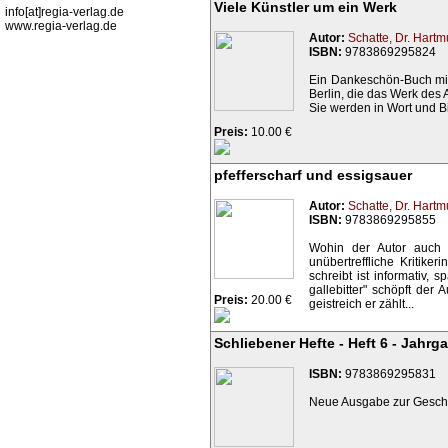
Viele Künstler um ein Werk
info[at]regia-verlag.de
www.regia-verlag.de
Autor:
Schatte, Dr. Hartm
ISBN:
9783869295824
Ein Dankeschön-Buch mit 
Berlin, die das Werk des Au
Sie werden in Wort und Bil
Preis:
10.00 €
pfefferscharf und essigsauer
Autor:
Schatte, Dr. Hartm
ISBN:
9783869295855
Wohin der Autor auch a
unübertreffliche Kritike
schreibt ist informativ
gallebitter" schöpft der 
Preis:
20.00 €
geistreich er zählt...
Schliebener Hefte - Heft 6 - Jahrg
ISBN:
9783869295831
Neue Ausgabe zur Geschic