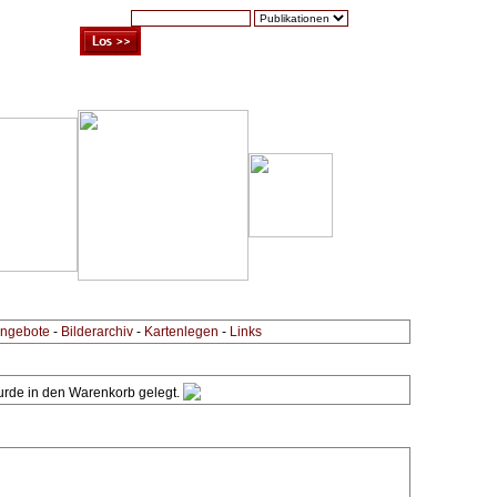
Suche:
Warenkorb (0)
Zur Kasse
Kontakt
ngebote
-
Bilderarchiv
-
Kartenlegen
-
Links
wurde in den Warenkorb gelegt.