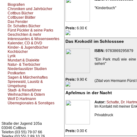
Biografien
"Kinderbuch"
Chroniken und Jahrbücher
Cottbus Bücher
Cottbuser Blätter
Das Fenster
Dr. Schattes Bücher
Preis:
6.00 €
Fürst Pückler & seine Parks
Geschichten & mehr
Interessantes & Wissenswertes
Das Krokodil im Schlosssee
Kalender, CD & DVD
Kinder- & Jugendbücher
ISBN:
9783869295879
Kochbücher
Lyrik
"Ein Park muß wie eine 
Mundart & Dialekte
sehen"
Natur- & Tierbücher
Niederlausitzer Studien
Postkarten
Sagen & Märchenhaftes
Preis:
9.90 €
(Zitat von Hermann Fürst
Spreewald, Lausitz &
Umgebung
Stadt- & Reiseführer
Apfelmus in der Nacht
Weihnachten & Ostern
Wolf D.Hartmann
Autor:
Schatte, Dr. Hartm
Überregionales & Sonstiges
Im Kontakt mit meiner Enk
Kurz-Info:
Privatdruck
Straße der Jugend 105a
03046 Cottbus
Preis:
0.00 €
Telefon (03 55) 79 07 66
Telefax (03 55) 2 89 10 76