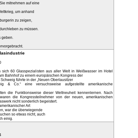
 Sie mitnehmen auf eine
Weltkrieg, um anhand
burgerin zu zeigen,
durchleben zu müssen.
s geben.
ervorgebracht.
lasindustrie
0
 sich 60 Glasspezialisten aus aller Welt in Weißwasser im Hotel
am Bahnhof zu einem europäischen Kongress der
 Schweig führte in der „Neuen Oberlausitzer
eig & Co.“ eine versuchsweise aufgestellte amerikanische
llten die Funktionsweise dieser Weltneuheit kennenlernen. Nach
 waren die Kongressteilnehmer von der neuen, amerikanischen
swerk nicht sonderlich begeistert.
 amerikanischer Art
n, war die überwiegende
uchen so etwas nicht, auch
ch einig.
4