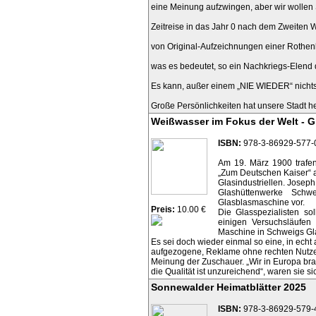
eine Meinung aufzwingen, aber wir wollen
Zeitreise in das Jahr 0 nach dem Zweiten 
von Original-Aufzeichnungen einer Rothen
was es bedeutet, so ein Nachkriegs-Elend 
Es kann, außer einem „NIE WIEDER“ nicht
Große Persönlichkeiten hat unsere Stadt h
Weißwasser im Fokus der Welt - G
ISBN:
978-3-86929-577-
Am 19. März 1900 trafen
„Zum Deutschen Kaiser“ 
Glasindustriellen. Joseph
Glashüttenwerke Schw
Glasblasmaschine vor.
Preis:
10.00 €
Die Glasspezialisten so
einigen Versuchsläufen
Maschine in Schweigs Gla
Es sei doch wieder einmal so eine, in echt
aufgezogene, Reklame ohne rechten Nutze
Meinung der Zuschauer. „Wir in Europa bra
die Qualität ist unzureichend“, waren sie si
Sonnewalder Heimatblätter 2025
ISBN:
978-3-86929-579-