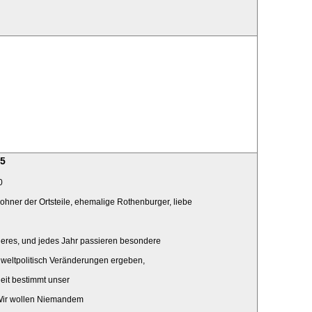
25
0
hner der Ortsteile, ehemalige Rothenburger, liebe
deres, und jedes Jahr passieren besondere
 weltpolitisch Veränderungen ergeben,
eit bestimmt unser
 Wir wollen Niemandem