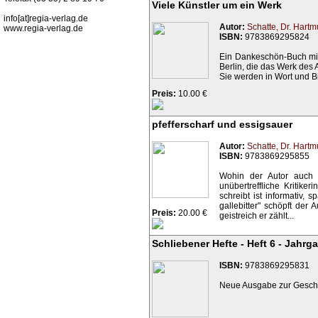
Viele Künstler um ein Werk
info[at]regia-verlag.de
Autor:
Schatte, Dr. Hartm
www.regia-verlag.de
ISBN:
9783869295824
Ein Dankeschön-Buch mit 
Berlin, die das Werk des Au
Sie werden in Wort und Bil
Preis:
10.00 €
pfefferscharf und essigsauer
Autor:
Schatte, Dr. Hartm
ISBN:
9783869295855
Wohin der Autor auch a
unübertreffliche Kritike
schreibt ist informativ
gallebitter" schöpft der 
Preis:
20.00 €
geistreich er zählt...
Schliebener Hefte - Heft 6 - Jahrg
ISBN:
9783869295831
Neue Ausgabe zur Geschic