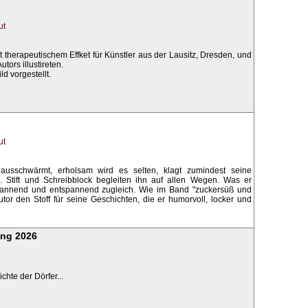
ut
therapeutischem Effket für Künstler aus der Lausitz, Dresden, und
tors illustireten.
d vorgestellt.
ut
usschwärmt, erholsam wird es selten, klagt zumindest seine
rin. Stift und Schreibblock begleiten ihn auf allen Wegen. Was er
, spannend und entspannend zugleich. Wie im Band "zuckersüß und
Autor den Stoff für seine Geschichten, die er humorvoll, locker und
ang 2026
hte der Dörfer...