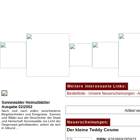
Besondere Empfehlung:
Weitere interessante Links:
Bestellliste
-
Unsere Neuerscheinungen
-
A
Sonnewalder Heimatblätter
Ausgabe 02/2002
Artikel 
Nach und nach sollen verschiedene
Begebenheiten und Ereignisse, Szenen
und Bilder aus der Geschichte der Stadt
und Herrschaft Sonnewalde ins Licht der
Neuerscheinungen:
Gegenwart geholtwerden, sofern sie sich
in Urkund ...
Der kleine Teddy Cosmo
Top Bücherkategorien:
ISBN:
9783869295923