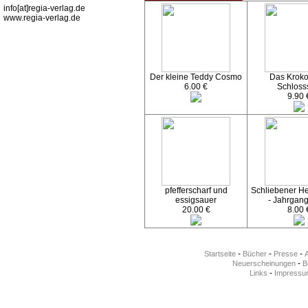
info[at]regia-verlag.de
www.regia-verlag.de
Der kleine Teddy Cosmo
Das Kroko
6.00 €
Schloss
9.90 
pfefferscharf und
Schliebener Hef
essigsauer
- Jahrgan
20.00 €
8.00 
-
-
-
Startseite
Bücher
Presse
-
Neuerscheinungen
Be
-
Links
Impressu