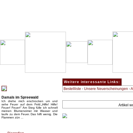
Besondere Empfehlung:
Weitere interessante Links:
Bestellliste
-
Unsere Neuerscheinungen
-
A
Damals im Spreewald
Ich drehe mich erschrocken um und
sehe Feuer auf dem Feld.„Hilfe! Hilfe!
Artikel 
Feuer! Feuer!“ Am Steg fülle ich schnell
meinen Blumeneimer mit Wasser und
laufe zu dem Feuer. Das hilft wenig. Die
Flammen zün ...
Top Bücherkategorien: