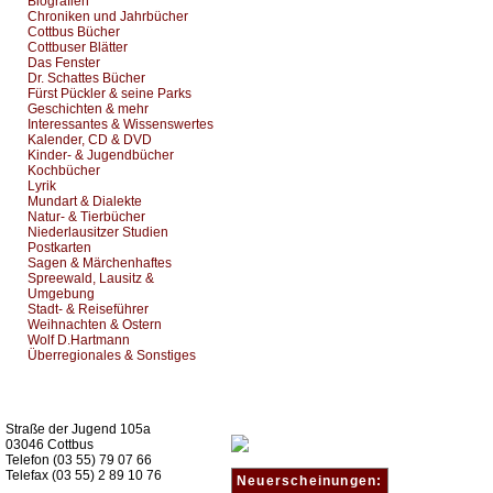
Biografien
Chroniken und Jahrbücher
Cottbus Bücher
Cottbuser Blätter
Das Fenster
Dr. Schattes Bücher
Fürst Pückler & seine Parks
Geschichten & mehr
Interessantes & Wissenswertes
Kalender, CD & DVD
Kinder- & Jugendbücher
Kochbücher
Lyrik
Mundart & Dialekte
Natur- & Tierbücher
Niederlausitzer Studien
Postkarten
Sagen & Märchenhaftes
Spreewald, Lausitz &
Umgebung
Stadt- & Reiseführer
Weihnachten & Ostern
Wolf D.Hartmann
Überregionales & Sonstiges
Kurz-Info:
Straße der Jugend 105a
03046 Cottbus
Telefon (03 55) 79 07 66
Telefax (03 55) 2 89 10 76
Neuerscheinungen: