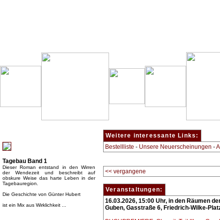
Besondere Empfehlung:
Weitere interessante Links:
Bestellliste
-
Unsere Neuerscheinungen
-
A
Tagebau Band 1
Dieser Roman entstand in den Wirren
<< vergangene
der Wendezeit und beschreibt auf
obskure Weise das harte Leben in der
Tagebauregion.
Veranstaltungen:
Die Geschichte von Günter Hubert
16.03.2026, 15:00 Uhr, in den Räumen der
ist ein Mix aus Wirklichkeit ...
Guben, Gasstraße 6, Friedrich-Wilke-Plat
Top Bücherkategorien: