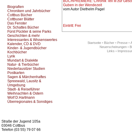
BUCHPREMIERE: Chronik Teil III zur Gesc
Guben in der Wendezeit
Biografien
vom Autor Diethelm Pagel
Chroniken und Jahrbücher
Cottbus Bücher
Cottbuser Blätter
Das Fenster
Eintritt: Frei
Dr. Schattes Bücher
Fürst Pückler & seine Parks
Geschichten & mehr
Interessantes & Wissenswertes
-
-
-
Startseite
Bücher
Presse
Kalender, CD & DVD
-
Neuerscheinungen
Be
Kinder- & Jugendbücher
-
Links
Impressu
Kochbücher
Lyrik
Mundart & Dialekte
Natur- & Tierbücher
Niederlausitzer Studien
Postkarten
Sagen & Märchenhaftes
Spreewald, Lausitz &
Umgebung
Stadt- & Reiseführer
Weihnachten & Ostern
Wolf D.Hartmann
Überregionales & Sonstiges
Kurz-Info:
Straße der Jugend 105a
03046 Cottbus
Telefon (03 55) 79 07 66