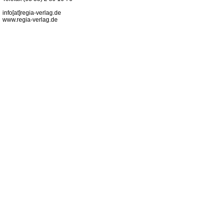
info[at]regia-verlag.de
www.regia-verlag.de