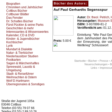
Bücher des Autors:
Biografien
Chroniken und Jahrbücher
Auf Paul Gerhardts Segensspur
Cottbus Bücher
Cottbuser Blätter
Autor:
Dr. theol. Petrich
Das Fenster
Herausgeber:
Museum S
Dr. Schattes Bücher
ISBN:
3-937899-81-2
Fürst Pückler & seine Parks
Veröffentlicht am:
01.12
Geschichten & mehr
Interessantes & Wissenswertes
Einleitung: "Wie Paul Ge
Kalender, CD & DVD
dem Jahrhundert des Pie
Kinder- & Jugendbücher
Preis:
5.00 €
der Erneuerung, der vat
Kochbücher
Weltkrieg" Schlusswort
Lyrik
Mundart & Dialekte
Natur- & Tierbücher
Niederlausitzer Studien
Postkarten
-
-
-
Startseite
Bücher
Presse
Sagen & Märchenhaftes
-
Neuerscheinungen
Be
Spreewald, Lausitz &
-
Links
Impressu
Umgebung
Stadt- & Reiseführer
Weihnachten & Ostern
Wolf D.Hartmann
Überregionales & Sonstiges
Kurz-Info:
Straße der Jugend 105a
03046 Cottbus
Telefon (03 55) 79 07 66
Telefax (03 55) 2 89 10 76