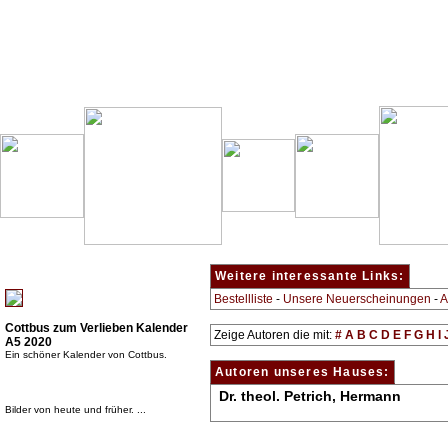
Besondere Empfehlung:
Weitere interessante Links:
Bestellliste
-
Unsere Neuerscheinungen
-
A
Cottbus zum Verlieben Kalender
Zeige Autoren die mit:
#
A
B
C
D
E
F
G
H
I
A5 2020
Ein schöner Kalender von Cottbus.
Autoren unseres Hauses:
Dr. theol. Petrich, Hermann
Bilder von heute und früher. ...
Top Bücherkategorien: