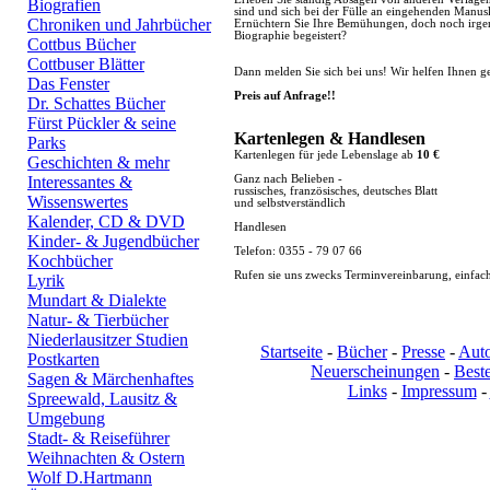
Biografien
sind und sich bei der Fülle an eingehenden Manus
Chroniken und Jahrbücher
Ernüchtern Sie Ihre Bemühungen, doch noch irgen
Biographie begeistert?
Cottbus Bücher
Cottbuser Blätter
Dann melden Sie sich bei uns! Wir helfen Ihnen ge
Das Fenster
Preis auf Anfrage!!
Dr. Schattes Bücher
Fürst Pückler & seine
Kartenlegen & Handlesen
Parks
Kartenlegen für jede Lebenslage ab
10 €
Geschichten & mehr
Interessantes &
Ganz nach Belieben -
russisches, französisches, deutsches Blatt
Wissenswertes
und selbstverständlich
Kalender, CD & DVD
Handlesen
Kinder- & Jugendbücher
Telefon: 0355 - 79 07 66
Kochbücher
Rufen sie uns zwecks Terminvereinbarung, einfach
Lyrik
Mundart & Dialekte
Natur- & Tierbücher
Niederlausitzer Studien
Startseite
-
Bücher
-
Presse
-
Aut
Postkarten
Neuerscheinungen
-
Beste
Sagen & Märchenhaftes
Links
-
Impressum
-
Spreewald, Lausitz &
Umgebung
Stadt- & Reiseführer
Weihnachten & Ostern
Wolf D.Hartmann