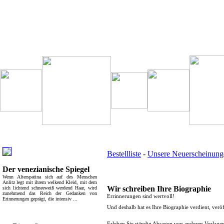
Besondere Empfehlung:
Weitere interessante Links:
Bestellliste
-
Unsere Neuerscheinung
Der venezianische Spiegel
Service:
Wenn Alterspatina sich auf des Menschen
Anlitz legt mit ihrem welkend Kleid, mit dem
Wir schreiben Ihre Biographie
sich lichtend schneeweiß werdend Haar, wird
zunehmend das Reich der Gedanken von
Errinnerungen sind wertvoll!
Erinnerungen geprägt, die intensiv ...
Und deshalb hat es Ihre Biographie verdient, veröf
Top Bücherkategorien:
Erleben Sie ständig Absagen von anderen Verlagen,