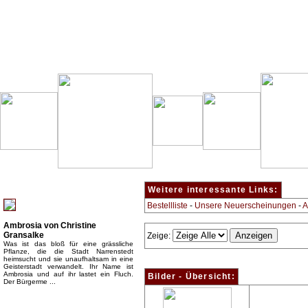
Besondere Empfehlung:
Weitere interessante Links:
Bestellliste
-
Unsere Neuerscheinungen
-
A
Ambrosia von Christine
Gransalke
Zeige:
Was ist das bloß für eine grässliche
Pflanze, die die Stadt Narrenstedt
heimsucht und sie unaufhaltsam in eine
Geisterstadt verwandelt. Ihr Name ist
Ambrosia und auf ihr lastet ein Fluch.
Bilder - Übersicht:
Der Bürgerme ...
Top Bücherkategorien: