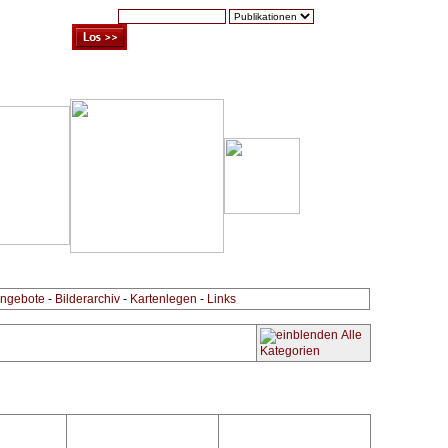
Suche:
Warenkorb (0)
Zur Kasse
Kontakt
ngebote
-
Bilderarchiv
-
Kartenlegen
-
Links
Alle
Kategorien