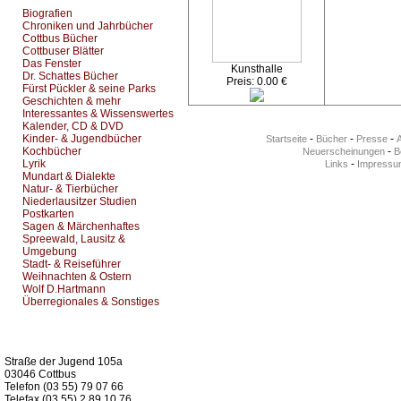
Biografien
Chroniken und Jahrbücher
Cottbus Bücher
Cottbuser Blätter
Das Fenster
Kunsthalle
Dr. Schattes Bücher
Preis: 0.00 €
Fürst Pückler & seine Parks
Geschichten & mehr
Interessantes & Wissenswertes
Kalender, CD & DVD
Kinder- & Jugendbücher
-
-
-
Startseite
Bücher
Presse
Kochbücher
-
Neuerscheinungen
Be
Lyrik
-
Links
Impressu
Mundart & Dialekte
Natur- & Tierbücher
Niederlausitzer Studien
Postkarten
Sagen & Märchenhaftes
Spreewald, Lausitz &
Umgebung
Stadt- & Reiseführer
Weihnachten & Ostern
Wolf D.Hartmann
Überregionales & Sonstiges
Kurz-Info:
Straße der Jugend 105a
03046 Cottbus
Telefon (03 55) 79 07 66
Telefax (03 55) 2 89 10 76