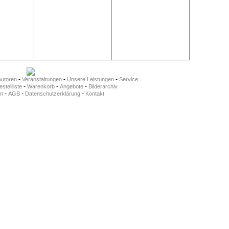
-
-
-
Autoren
Veranstaltungen
Unsere Leistungen
Service
-
-
-
stellliste
Warenkorb
Angebote
Bilderarchiv
-
-
-
m
AGB
Datenschutzerklärung
Kontakt