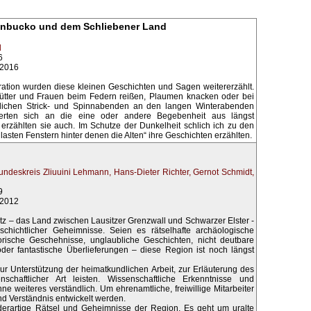
nbucko und dem Schliebener Land
d
6
.2016
ation wurden diese kleinen Geschichten und Sagen weitererzählt.
ütter und Frauen beim Federn reißen, Plaumen knacken oder bei
öhlichen Strick- und Spinnabenden an den langen Winterabenden
nerten sich an die eine oder andere Begebenheit aus längst
erzählten sie auch. Im Schutze der Dunkelheit schlich ich zu den
asten Fenstern hinter denen die Alten“ ihre Geschichten erzählten.
undeskreis Zliuuini
Lehmann, Hans-Dieter
Richter, Gernot
Schmidt,
9
.2012
itz – das Land zwischen Lausitzer Grenzwall und Schwarzer Elster -
eschichtlicher Geheimnisse. Seien es rätselhafte archäologische
rische Geschehnisse, unglaubliche Geschichten, nicht deutbare
oder fantastische Überlieferungen – diese Region ist noch längst
ur Unterstützung der heimatkundlichen Arbeit, zur Erläuterung des
schaftlicher Art leisten. Wissenschaftliche Erkenntnisse und
hne weiteres verständlich. Um ehrenamtliche, freiwillige Mitarbeiter
d Verständnis entwickelt werden.
 derartige Rätsel und Geheimnisse der Region. Es geht um uralte