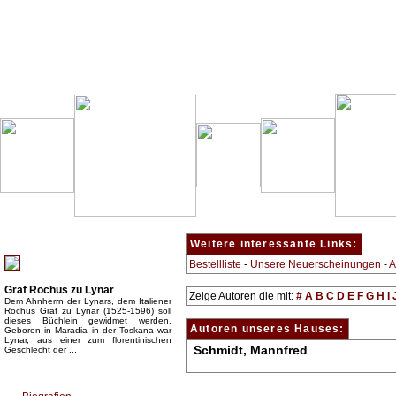
Besondere Empfehlung:
Weitere interessante Links:
Bestellliste
-
Unsere Neuerscheinungen
-
A
Graf Rochus zu Lynar
Zeige Autoren die mit:
#
A
B
C
D
E
F
G
H
I
Dem Ahnherrn der Lynars, dem Italiener
Rochus Graf zu Lynar (1525-1596) soll
dieses Büchlein gewidmet werden.
Autoren unseres Hauses:
Geboren in Maradia in der Toskana war
Lynar, aus einer zum florentinischen
Schmidt, Mannfred
Geschlecht der ...
Top Bücherkategorien: