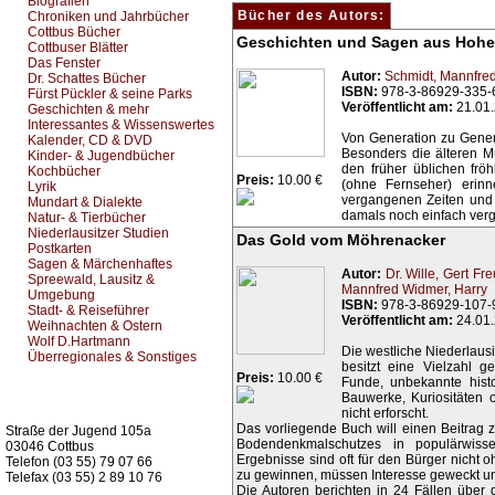
Biografien
Bücher des Autors:
Chroniken und Jahrbücher
Cottbus Bücher
Geschichten und Sagen aus Hohe
Cottbuser Blätter
Das Fenster
Autor:
Schmidt, Mannfre
Dr. Schattes Bücher
ISBN:
978-3-86929-335-
Fürst Pückler & seine Parks
Veröffentlicht am:
21.01
Geschichten & mehr
Interessantes & Wissenswertes
Von Generation zu Gener
Kalender, CD & DVD
Besonders die älteren M
Kinder- & Jugendbücher
den früher üblichen fr
Kochbücher
Preis:
10.00 €
(ohne Fernseher) erin
Lyrik
vergangenen Zeiten und 
Mundart & Dialekte
damals noch einfach vergl
Natur- & Tierbücher
Niederlausitzer Studien
Das Gold vom Möhrenacker
Postkarten
Sagen & Märchenhaftes
Autor:
Dr. Wille, Gert
Fre
Spreewald, Lausitz &
Mannfred
Widmer, Harry
Umgebung
ISBN:
978-3-86929-107-
Stadt- & Reiseführer
Veröffentlicht am:
24.01
Weihnachten & Ostern
Wolf D.Hartmann
Die westliche Niederlaus
Überregionales & Sonstiges
besitzt eine Vielzahl g
Preis:
10.00 €
Funde, unbekannte histo
Bauwerke, Kuriositäten 
Kurz-Info:
nicht erforscht.
Das vorliegende Buch will einen Beitrag z
Straße der Jugend 105a
Bodendenkmalschutzes in populärwissen
03046 Cottbus
Ergebnisse sind oft für den Bürger nicht o
Telefon (03 55) 79 07 66
zu gewinnen, müssen Interesse geweckt un
Telefax (03 55) 2 89 10 76
Die Autoren berichten in 24 Fällen über