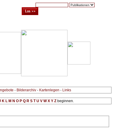
Suche:
Warenkorb (0)
Zur Kasse
Kontakt
ngebote
-
Bilderarchiv
-
Kartenlegen
-
Links
J
K
L
M
N
O
P
Q
R
S
T
U
V
W
X
Y
Z
beginnen.