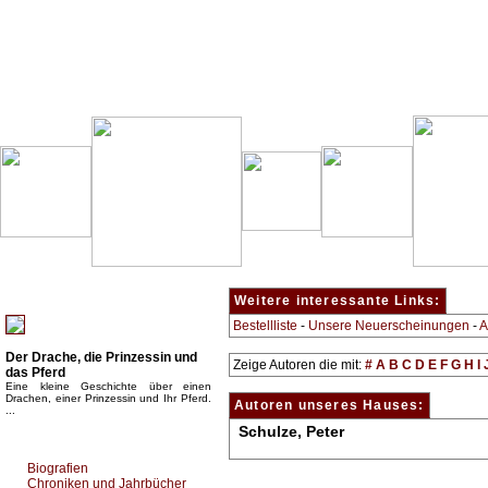
Besondere Empfehlung:
Weitere interessante Links:
Bestellliste
-
Unsere Neuerscheinungen
-
A
Der Drache, die Prinzessin und
Zeige Autoren die mit:
#
A
B
C
D
E
F
G
H
I
das Pferd
Eine kleine Geschichte über einen
Drachen, einer Prinzessin und Ihr Pferd.
Autoren unseres Hauses:
...
Schulze, Peter
Top Bücherkategorien:
Biografien
Chroniken und Jahrbücher