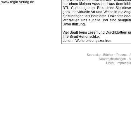
www.regia-verlag.de
nur einen kleinen Ausschnitt aus dem leb
BTU Cottbus geben. Betrachten Sie diesen
ganz individuelle Art und Weise in die A
einzubringen: als Berater/in, Dozent/in ode
Wir freuen uns auf Sie und sind neugier
Unterstützung.
Viel Spaß beim Lesen und Durchblättern u
Ihre Birgit Hendrischke.
Leiterin Weiterbildungszentrum
-
-
-
Startseite
Bücher
Presse
-
Neuerscheinungen
Be
-
Links
Impressu