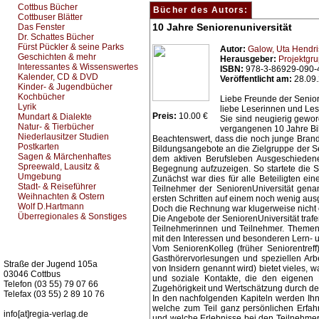
Cottbus Bücher
Bücher des Autors:
Cottbuser Blätter
10 Jahre Seniorenuniversität
Das Fenster
Dr. Schattes Bücher
Fürst Pückler & seine Parks
Autor:
Galow, Uta
Hendris
Geschichten & mehr
Herausgeber:
Projektgru
Interessantes & Wissenswertes
ISBN:
978-3-86929-090-
Kalender, CD & DVD
Veröffentlicht am:
28.09
Kinder- & Jugendbücher
Kochbücher
Liebe Freunde der Senior
Lyrik
liebe Leserinnen und Les
Preis:
10.00 €
Mundart & Dialekte
Sie sind neugierig gewor
Natur- & Tierbücher
vergangenen 10 Jahre Bil
Niederlausitzer Studien
Beachtenswert, dass die noch junge Brand
Postkarten
Bildungsangebote an die Zielgruppe der Se
Sagen & Märchenhaftes
dem aktiven Berufsleben Ausgeschieden
Spreewald, Lausitz &
Begegnung aufzuzeigen. So startete die S
Umgebung
Zunächst war dies für alle Beteiligten ei
Stadt- & Reiseführer
Teilnehmer der SeniorenUniversität gena
Weihnachten & Ostern
ersten Schritten auf einem noch wenig aus
Wolf D.Hartmann
Doch die Rechnung war klugerweise nicht 
Überregionales & Sonstiges
Die Angebote der SeniorenUniversität traf
Teilnehmerinnen und Teilnehmer. Theme
mit den Interessen und besonderen Lern-
Kurz-Info:
Vom SeniorenKolleg (früher Seniorentre
Gasthörervorlesungen und speziellen Arbe
Straße der Jugend 105a
von Insidern genannt wird) bietet vieles
03046 Cottbus
und soziale Kontakte, die den eigenen 
Telefon (03 55) 79 07 66
Zugehörigkeit und Wertschätzung durch d
Telefax (03 55) 2 89 10 76
In den nachfolgenden Kapiteln werden Ihn
welche zum Teil ganz persönlichen Erfa
info[at]regia-verlag.de
und welche Erlebnisse bei den Teilnehmer