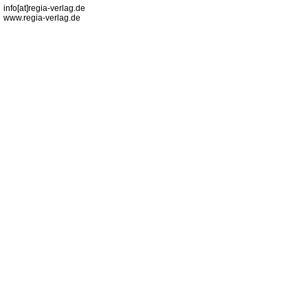
info[at]regia-verlag.de
www.regia-verlag.de