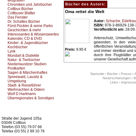
Biografien
Bücher des Autors:
Chroniken und Jahrbücher
Cottbus Bücher
Oma rettet die Welt
Cottbuser Blätter
Das Fenster
Autor:
Schache, Edeltrau
Dr. Schattes Bücher
ISBN:
978-3-86929-138-
Fürst Pückler & seine Parks
Veröffentlicht am:
28.09
Geschichten & mehr
Interessantes & Wissenswertes
Artenschutz, Umweltschu
Kalender, CD & DVD
geworden. in den viele
Kinder- & Jugendbücher
öffentlichen Veranstalt
Kochbücher
Preis:
9.95 €
und immer streitbar und s
Lyrik
durch ihre Flugblätter 
Mundart & Dialekte
unserer Gesellschaft au
Natur- & Tierbücher
Niederlausitzer Studien
Postkarten
Sagen & Märchenhaftes
-
-
-
Startseite
Bücher
Presse
Spreewald, Lausitz &
-
Neuerscheinungen
Be
Umgebung
-
Links
Impressu
Stadt- & Reiseführer
Weihnachten & Ostern
Wolf D.Hartmann
Überregionales & Sonstiges
Kurz-Info:
Straße der Jugend 105a
03046 Cottbus
Telefon (03 55) 79 07 66
Telefax (03 55) 2 89 10 76