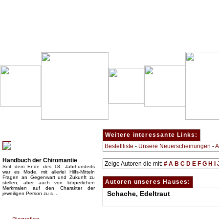
Besondere Empfehlung:
Weitere interessante Links:
Bestellliste
-
Unsere Neuerscheinungen
-
A
Handbuch der Chiromantie
Zeige Autoren die mit:
#
A
B
C
D
E
F
G
H
I
Seit dem Ende des 18. Jahrhunderts
war es Mode, mit allerlei Hilfs-Mitteln
Fragen an Gegenwart und Zukunft zu
Autoren unseres Hauses:
stellen, aber auch von körperlichen
Merkmalen auf den Charakter der
Schache, Edeltraut
jeweiligen Person zu s ...
Top Bücherkategorien: