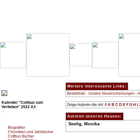
Besondere Empfehlung:
Weitere interessante Links:
Bestellliste
-
Unsere Neuerscheinungen
-
A
Kalender "Cottbus zum
Zeige Autoren die mit:
#
A
B
C
D
E
F
G
H
I
Verlieben" 2022 A3
...
Autoren unseres Hauses:
Top Bücherkategorien:
Seelig, Monika
Biografien
Chroniken und Jahrbücher
Cottbus Bücher