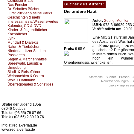
Cottbuser Blätter
Bücher des Autors:
Das Fenster
Dr. Schattes Bücher
Die andere Haut
Fürst Pückler & seine Parks
Geschichten & mehr
Autor:
Seelig, Monika
Interessantes & Wissenswertes
ISBN:
978-3-86929-253-
Kalender, CD & DVD
Veröffentlicht am:
29.01
Kinder- & Jugendbücher
Kochbücher
Eine MIG 21 stürzt im Ja
Lyrik
des Absturzes? Was hat e
Mundart & Dialekte
ans Kreuz genagelt zu we
Natur- & Tierbücher
Preis:
9.95 €
geschehen? Der gläserne 
Niederlausitzer Studien
in ihrem dritten Buch. W
Postkarten
noch ein wunder
Sagen & Märchenhaftes
Orientierungsschwierigkeiten.
Spreewald, Lausitz &
Umgebung
Stadt- & Reiseführer
Weihnachten & Ostern
-
-
-
Startseite
Bücher
Presse
Wolf D.Hartmann
-
Neuerscheinungen
Be
Überregionales & Sonstiges
-
Links
Impressu
Kurz-Info:
Straße der Jugend 105a
03046 Cottbus
Telefon (03 55) 79 07 66
Telefax (03 55) 2 89 10 76
info[at]regia-verlag.de
www.regia-verlag.de