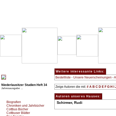
Besondere Empfehlung:
Weitere interessante Links:
Bestellliste
-
Unsere Neuerscheinungen
-
A
Niederlausitzer Studien Heft 34
Zeige Autoren die mit:
#
A
B
C
D
E
F
G
H
I
Jahresausgabe ...
Top Bücherkategorien:
Autoren unseres Hauses:
Biografien
Schirmer, Rudi
Chroniken und Jahrbücher
Cottbus Bücher
Cottbuser Blätter