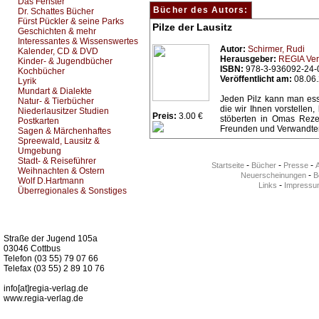
Das Fenster
Bücher des Autors:
Dr. Schattes Bücher
Fürst Pückler & seine Parks
Pilze der Lausitz
Geschichten & mehr
Interessantes & Wissenswertes
Autor:
Schirmer, Rudi
Kalender, CD & DVD
Herausgeber:
REGIA Ver
Kinder- & Jugendbücher
ISBN:
978-3-936092-24-
Kochbücher
Veröffentlicht am:
08.06
Lyrik
Mundart & Dialekte
Jeden Pilz kann man ess
Natur- & Tierbücher
die wir Ihnen vorstelle
Niederlausitzer Studien
Preis:
3.00 €
stöberten in Omas Reze
Postkarten
Freunden und Verwandten 
Sagen & Märchenhaftes
Spreewald, Lausitz &
Umgebung
Stadt- & Reiseführer
-
-
-
Startseite
Bücher
Presse
Weihnachten & Ostern
-
Neuerscheinungen
Be
Wolf D.Hartmann
-
Links
Impressu
Überregionales & Sonstiges
Kurz-Info:
Straße der Jugend 105a
03046 Cottbus
Telefon (03 55) 79 07 66
Telefax (03 55) 2 89 10 76
info[at]regia-verlag.de
www.regia-verlag.de