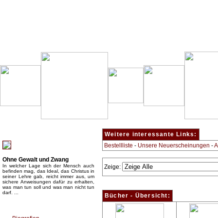
Besondere Empfehlung:
Weitere interessante Links:
Bestellliste
-
Unsere Neuerscheinungen
-
A
Ohne Gewalt und Zwang
In welcher Lage sich der Mensch auch
Zeige:
befinden mag, das Ideal, das Christus in
seiner Lehre gab, reicht immer aus, um
sichere Anweisungen dafür zu erhalten,
was man tun soll und was man nicht tun
darf. ...
Bücher - Übersicht:
Top Bücherkategorien: