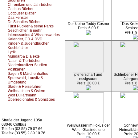
Biografien
Chroniken und Jahrbücher
Cottbus Bücher
Cottbuser Blätter
Das Fenster
Dr. Schattes Bücher
Der kleine Teddy Cosmo
Das Kroko
Fürst Pückler & seine Parks
Preis: 6.00 €
Schlos
Geschichten & mehr
Preis: 9
Interessantes & Wissenswertes
Kalender, CD & DVD
Kinder- & Jugendbücher
Kochbücher
Lyrik
Mundart & Dialekte
Natur- & Tierbücher
Niederlausitzer Studien
Postkarten
Sagen & Märchenhaftes
pfefferscharf und
Schliebener He
Spreewald, Lausitz &
essigsauer
- Jahrgan
Umgebung
Preis: 20.00 €
Preis: 8
Stadt- & Reiseführer
Weihnachten & Ostern
Wolf D.Hartmann
Überregionales & Sonstiges
Kurz-Info:
Straße der Jugend 105a
03046 Cottbus
Weißwasser im Fokus der
Sonnew
Telefon (03 55) 79 07 66
Welt - Glasindustrie
Heimatblät
Telefax (03 55) 2 89 10 76
Preis: 10.00 €
Preis: 2