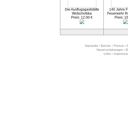
Die Ausflugsgaststätte
140 Jahre Fr
Wotschofska
Feuerwehr R
Preis: 12.00 €
Preis: 1
-
-
-
Startseite
Bücher
Presse
-
Neuerscheinungen
Be
-
Links
Impressu