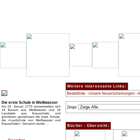
Besondere Empfehlung:
Weitere interessante Links:
Bestellliste
-
Unsere Neuerscheinungen
-
A
Die erste Schule in Weißwasser
Am 24. Januar 1770 versammelten sich
Zeige:
18 Bauern aus Weißwasser und 16
Landwirte aus Krauschwitz und
gründeten gemeinsam die erste Schule,
die »Laufschule von Weißwasser und
Krauschwitz«. Genannt wurde ...
Bücher - Übersicht:
Top Bücherkategorien: