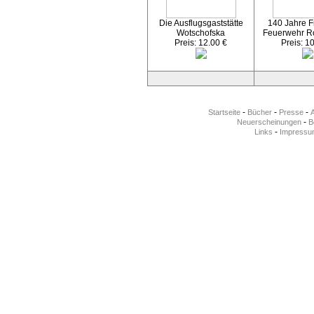
Die Ausflugsgaststätte
140 Jahre Fr
Wotschofska
Feuerwehr R
Preis: 12.00 €
Preis: 1
-
-
-
Startseite
Bücher
Presse
-
Neuerscheinungen
Be
-
Links
Impressu