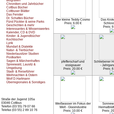
Biografien
Chroniken und Jahrbücher
Cottbus Bücher
Cottbuser Blätter
Das Fenster
Dr. Schattes Bücher
Der kleine Teddy Cosmo
Das Kroko
Fürst Pückler & seine Parks
Preis: 6.00 €
Schlos
Geschichten & mehr
Preis: 9
Interessantes & Wissenswertes
Kalender, CD & DVD
Kinder- & Jugendbücher
Kochbücher
Lyrik
Mundart & Dialekte
Natur- & Tierbücher
Niederlausitzer Studien
Postkarten
Sagen & Märchenhaftes
pfefferscharf und
Schliebener He
Spreewald, Lausitz &
essigsauer
- Jahrgan
Umgebung
Preis: 20.00 €
Preis: 8
Stadt- & Reiseführer
Weihnachten & Ostern
Wolf D.Hartmann
Überregionales & Sonstiges
Kurz-Info:
Straße der Jugend 105a
03046 Cottbus
Weißwasser im Fokus der
Sonnew
Telefon (03 55) 79 07 66
Welt - Glasindustrie
Heimatblät
Telefax (03 55) 2 89 10 76
Preis: 10.00 €
Preis: 2