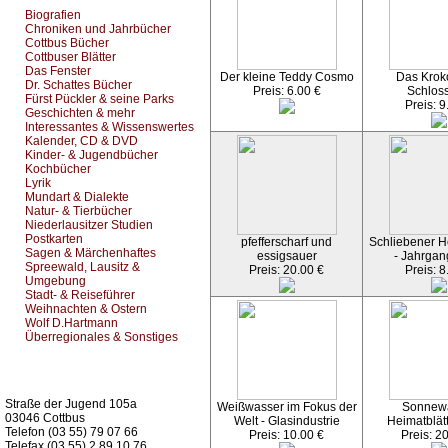
Biografien
Chroniken und Jahrbücher
Cottbus Bücher
Cottbuser Blätter
Das Fenster
Der kleine Teddy Cosmo
Das Kroko
Dr. Schattes Bücher
Preis: 6.00 €
Schlos
Fürst Pückler & seine Parks
Preis: 9
Geschichten & mehr
Interessantes & Wissenswertes
Kalender, CD & DVD
Kinder- & Jugendbücher
Kochbücher
Lyrik
Mundart & Dialekte
Natur- & Tierbücher
Niederlausitzer Studien
Postkarten
pfefferscharf und
Schliebener He
Sagen & Märchenhaftes
essigsauer
- Jahrgan
Spreewald, Lausitz &
Preis: 20.00 €
Preis: 8
Umgebung
Stadt- & Reiseführer
Weihnachten & Ostern
Wolf D.Hartmann
Überregionales & Sonstiges
Kurz-Info:
Straße der Jugend 105a
Weißwasser im Fokus der
Sonnew
03046 Cottbus
Welt - Glasindustrie
Heimatblät
Telefon (03 55) 79 07 66
Preis: 10.00 €
Preis: 2
Telefax (03 55) 2 89 10 76