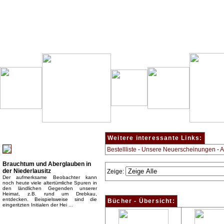
Besondere Empfehlung:
Weitere interessante Links:
Bestellliste
-
Unsere Neuerscheinungen
-
A
Brauchtum und Aberglauben in
der Niederlausitz
Zeige:
Der aufmerksame Beobachter kann
noch heute viele altertümliche Spuren in
den ländlichen Gegenden unserer
Heimat, z.B. rund um Drebkau,
entdecken. Beispielsweise sind die
Bücher - Übersicht:
eingeritzten Initialen der Hei ...
Top Bücherkategorien: