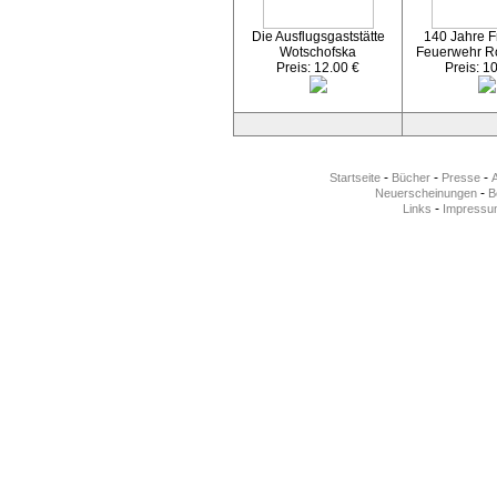
Die Ausflugsgaststätte
140 Jahre Fr
Wotschofska
Feuerwehr R
Preis: 12.00 €
Preis: 1
-
-
-
Startseite
Bücher
Presse
-
Neuerscheinungen
Be
-
Links
Impressu