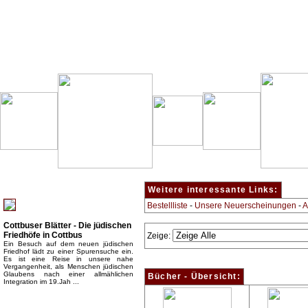
Besondere Empfehlung:
Weitere interessante Links:
Bestellliste
-
Unsere Neuerscheinungen
-
A
Cottbuser Blätter - Die jüdischen
Friedhöfe in Cottbus
Zeige:
Ein Besuch auf dem neuen jüdischen
Friedhof lädt zu einer Spurensuche ein.
Es ist eine Reise in unsere nahe
Vergangenheit, als Menschen jüdischen
Glaubens nach einer allmählichen
Bücher - Übersicht:
Integration im 19.Jah ...
Top Bücherkategorien: