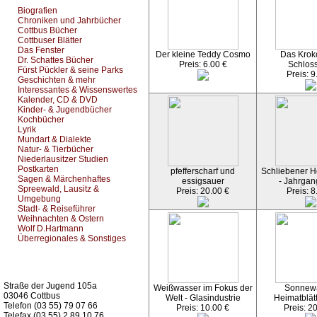
Biografien
Chroniken und Jahrbücher
Cottbus Bücher
Cottbuser Blätter
Das Fenster
Der kleine Teddy Cosmo
Das Kroko
Dr. Schattes Bücher
Preis: 6.00 €
Schlos
Fürst Pückler & seine Parks
Preis: 9
Geschichten & mehr
Interessantes & Wissenswertes
Kalender, CD & DVD
Kinder- & Jugendbücher
Kochbücher
Lyrik
Mundart & Dialekte
Natur- & Tierbücher
Niederlausitzer Studien
Postkarten
pfefferscharf und
Schliebener He
Sagen & Märchenhaftes
essigsauer
- Jahrgan
Spreewald, Lausitz &
Preis: 20.00 €
Preis: 8
Umgebung
Stadt- & Reiseführer
Weihnachten & Ostern
Wolf D.Hartmann
Überregionales & Sonstiges
Kurz-Info:
Straße der Jugend 105a
Weißwasser im Fokus der
Sonnew
03046 Cottbus
Welt - Glasindustrie
Heimatblät
Telefon (03 55) 79 07 66
Preis: 10.00 €
Preis: 2
Telefax (03 55) 2 89 10 76