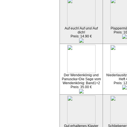
Auf euch! Auf uns! Auf
Plapperm
dich!
Preis: 1
Preis: 14.90 €
Der Wendenkönig und
Niederlausitz
Panuscka+Die Sage vom
Heft 
Wendenkönig: Band1+2
Preis: 1
Preis: 35.00 €
Gut erhaltenes Klavier
Schliebener 