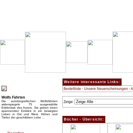
Besondere Empfehlung:
Weitere interessante Links:
Bestellliste
-
Unsere Neuerscheinungen
-
A
Wolfs Fährten
Die autobiografischen Wolfsfährten
Zeige:
widerspiegeln 75 ausgewählte
Erlebnisse des Autors. Sie geben einen
spannenden Einblick in ein bewegtes
Leben in Ost und West. Höhen und
Tiefen der geschildrten Lebe ...
Bücher - Übersicht:
Top Bücherkategorien: