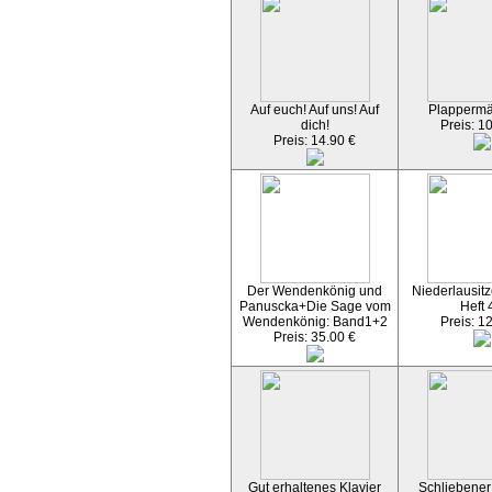
Auf euch! Auf uns! Auf
Plapperm
dich!
Preis: 1
Preis: 14.90 €
Der Wendenkönig und
Niederlausitz
Panuscka+Die Sage vom
Heft 
Wendenkönig: Band1+2
Preis: 1
Preis: 35.00 €
Gut erhaltenes Klavier
Schliebener 