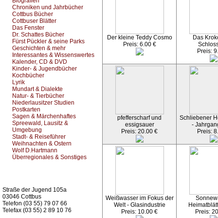
Biografien
Chroniken und Jahrbücher
Cottbus Bücher
Cottbuser Blätter
Das Fenster
Dr. Schattes Bücher
Der kleine Teddy Cosmo
Das Kroko
Fürst Pückler & seine Parks
Preis: 6.00 €
Schlos
Geschichten & mehr
Preis: 9
Interessantes & Wissenswertes
Kalender, CD & DVD
Kinder- & Jugendbücher
Kochbücher
Lyrik
Mundart & Dialekte
Natur- & Tierbücher
Niederlausitzer Studien
Postkarten
Sagen & Märchenhaftes
pfefferscharf und
Schliebener He
Spreewald, Lausitz &
essigsauer
- Jahrgan
Umgebung
Preis: 20.00 €
Preis: 8
Stadt- & Reiseführer
Weihnachten & Ostern
Wolf D.Hartmann
Überregionales & Sonstiges
Kurz-Info:
Straße der Jugend 105a
03046 Cottbus
Weißwasser im Fokus der
Sonnew
Telefon (03 55) 79 07 66
Welt - Glasindustrie
Heimatblät
Telefax (03 55) 2 89 10 76
Preis: 10.00 €
Preis: 2