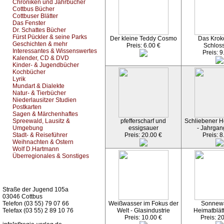
Chroniken und Jahrbücher
Cottbus Bücher
Cottbuser Blätter
Das Fenster
Dr. Schattes Bücher
Fürst Pückler & seine Parks
Der kleine Teddy Cosmo
Das Kroko
Geschichten & mehr
Preis: 6.00 €
Schlos
Interessantes & Wissenswertes
Preis: 9
Kalender, CD & DVD
Kinder- & Jugendbücher
Kochbücher
Lyrik
Mundart & Dialekte
Natur- & Tierbücher
Niederlausitzer Studien
Postkarten
Sagen & Märchenhaftes
Spreewald, Lausitz &
pfefferscharf und
Schliebener He
Umgebung
essigsauer
- Jahrgan
Stadt- & Reiseführer
Preis: 20.00 €
Preis: 8
Weihnachten & Ostern
Wolf D.Hartmann
Überregionales & Sonstiges
Kurz-Info:
Straße der Jugend 105a
03046 Cottbus
Telefon (03 55) 79 07 66
Weißwasser im Fokus der
Sonnew
Telefax (03 55) 2 89 10 76
Welt - Glasindustrie
Heimatblät
Preis: 10.00 €
Preis: 2