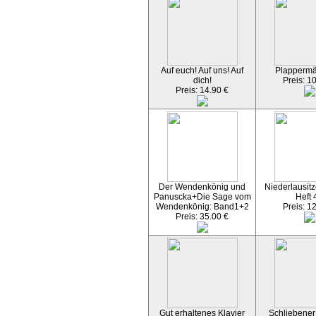
Auf euch! Auf uns! Auf
Plapperm
dich!
Preis: 1
Preis: 14.90 €
Der Wendenkönig und
Niederlausitz
Panuscka+Die Sage vom
Heft 
Wendenkönig: Band1+2
Preis: 1
Preis: 35.00 €
Gut erhaltenes Klavier
Schliebener 