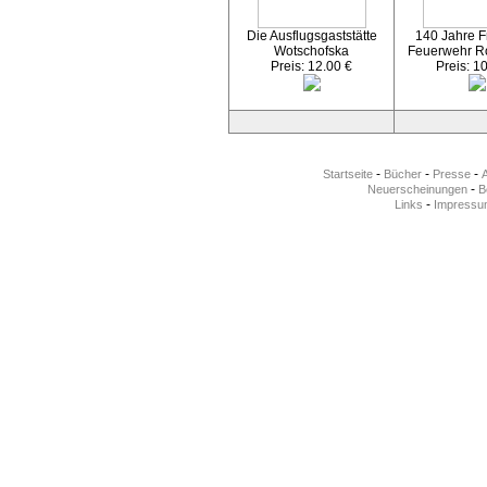
Die Ausflugsgaststätte
140 Jahre Fr
Wotschofska
Feuerwehr R
Preis: 12.00 €
Preis: 1
-
-
-
Startseite
Bücher
Presse
-
Neuerscheinungen
Be
-
Links
Impressu