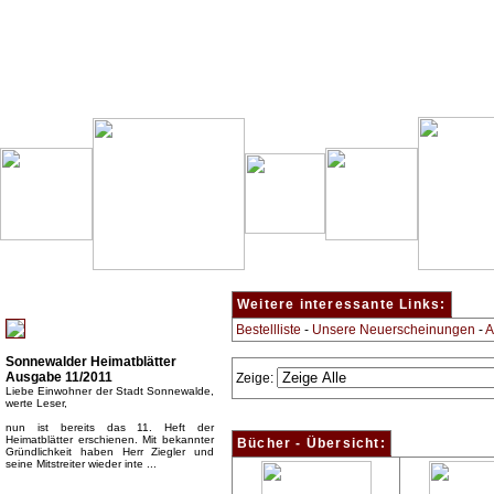
Besondere Empfehlung:
Weitere interessante Links:
Bestellliste
-
Unsere Neuerscheinungen
-
A
Sonnewalder Heimatblätter
Ausgabe 11/2011
Zeige:
Liebe Einwohner der Stadt Sonnewalde,
werte Leser,
nun ist bereits das 11. Heft der
Heimatblätter erschienen. Mit bekannter
Bücher - Übersicht:
Gründlichkeit haben Herr Ziegler und
seine Mitstreiter wieder inte ...
Top Bücherkategorien: