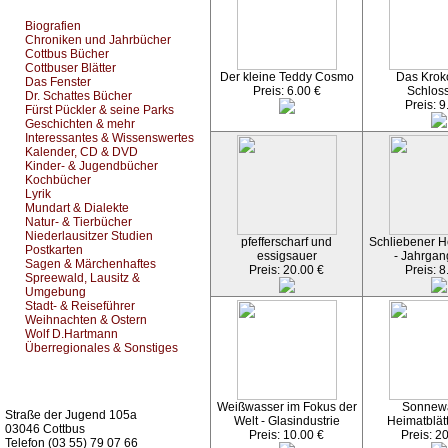
Biografien
Chroniken und Jahrbücher
Cottbus Bücher
Cottbuser Blätter
Der kleine Teddy Cosmo
Das Kroko
Das Fenster
Preis: 6.00 €
Schlos
Dr. Schattes Bücher
Preis: 9
Fürst Pückler & seine Parks
Geschichten & mehr
Interessantes & Wissenswertes
Kalender, CD & DVD
Kinder- & Jugendbücher
Kochbücher
Lyrik
Mundart & Dialekte
Natur- & Tierbücher
Niederlausitzer Studien
pfefferscharf und
Schliebener He
Postkarten
essigsauer
- Jahrgan
Sagen & Märchenhaftes
Preis: 20.00 €
Preis: 8
Spreewald, Lausitz &
Umgebung
Stadt- & Reiseführer
Weihnachten & Ostern
Wolf D.Hartmann
Überregionales & Sonstiges
Kurz-Info:
Weißwasser im Fokus der
Sonnew
Straße der Jugend 105a
Welt - Glasindustrie
Heimatblät
03046 Cottbus
Preis: 10.00 €
Preis: 2
Telefon (03 55) 79 07 66