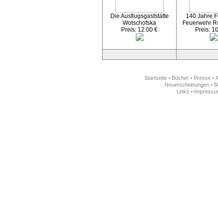
Die Ausflugsgaststätte
140 Jahre Fr
Wotschofska
Feuerwehr R
Preis: 12.00 €
Preis: 1
-
-
-
Startseite
Bücher
Presse
-
Neuerscheinungen
Be
-
Links
Impressu