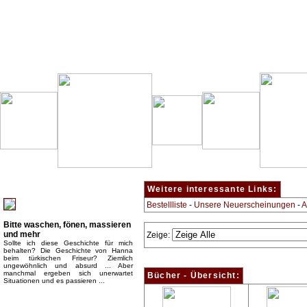
Besondere Empfehlung:
Weitere interessante Links:
Bestellliste
-
Unsere Neuerscheinungen
-
A
Bitte waschen, fönen, massieren
und mehr
Zeige:
Sollte ich diese Geschichte für mich
behalten? Die Geschichte von Hanna
beim türkischen Friseur? Ziemlich
ungewöhnlich und absurd ... Aber
manchmal ergeben sich unerwartet
Bücher - Übersicht:
Situationen und es passieren ...
Top Bücherkategorien: