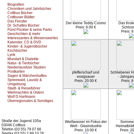
Biografien
Chroniken und Jahrbücher
Cottbus Bücher
Cottbuser Blätter
Das Fenster
Der kleine Teddy Cosmo
Das Kroko
Dr. Schattes Bücher
Preis: 6.00 €
Schlos
Fürst Pückler & seine Parks
Preis: 9
Geschichten & mehr
Interessantes & Wissenswertes
Kalender, CD & DVD
Kinder- & Jugendbücher
Kochbücher
Lyrik
Mundart & Dialekte
Natur- & Tierbücher
Niederlausitzer Studien
Postkarten
pfefferscharf und
Schliebener He
Sagen & Märchenhaftes
essigsauer
- Jahrgan
Spreewald, Lausitz &
Preis: 20.00 €
Preis: 8
Umgebung
Stadt- & Reiseführer
Weihnachten & Ostern
Wolf D.Hartmann
Überregionales & Sonstiges
Kurz-Info:
Straße der Jugend 105a
Weißwasser im Fokus der
Sonnew
03046 Cottbus
Welt - Glasindustrie
Heimatblät
Telefon (03 55) 79 07 66
Preis: 10.00 €
Preis: 2
Telefax (03 55) 2 89 10 76