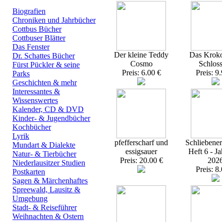
Biografien
Chroniken und Jahrbücher
Cottbus Bücher
Cottbuser Blätter
Das Fenster
Der kleine Teddy
Das Kroko
Dr. Schattes Bücher
Cosmo
Schlos
Fürst Pückler & seine
Preis: 6.00 €
Preis: 9
Parks
Geschichten & mehr
Interessantes &
Wissenswertes
Kalender, CD & DVD
Kinder- & Jugendbücher
Kochbücher
Lyrik
pfefferscharf und
Schliebener
Mundart & Dialekte
essigsauer
Heft 6 - J
Natur- & Tierbücher
Preis: 20.00 €
202
Niederlausitzer Studien
Preis: 8
Postkarten
Sagen & Märchenhaftes
Spreewald, Lausitz &
Umgebung
Stadt- & Reiseführer
Weihnachten & Ostern