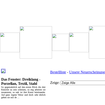
Besondere Empfehlung:
Weitere interessante Links:
Bestellliste
-
Unsere Neuerscheinung
Das Fenster: Dreiklang -
Zeige:
Porzellan, Textil, Stahl
So gegensätzlich auf den ersten Blick die drei
Künstler zu sein scheinen, so eng arbeiten sie
zusammen, so nah ist ihre Kunst beieinander.
Auf ganz eigene Weise und doch sehr ehrlich
gehen sie mit de ...
Bücher - Übersicht:
Top Bücherkategorien: