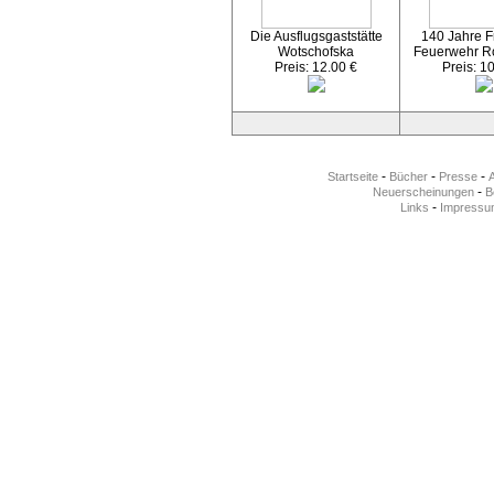
Die Ausflugsgaststätte
140 Jahre Fr
Wotschofska
Feuerwehr R
Preis: 12.00 €
Preis: 1
-
-
-
Startseite
Bücher
Presse
-
Neuerscheinungen
Be
-
Links
Impressu