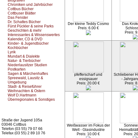
Biografien
Chroniken und Jahrbücher
Cottbus Bücher
Cottbuser Blätter
Das Fenster
Dr. Schattes Bücher
Der kleine Teddy Cosmo
Das Kroko
Fürst Pückler & seine Parks
Preis: 6.00 €
Schlos
Geschichten & mehr
Preis: 9
Interessantes & Wissenswertes
Kalender, CD & DVD
Kinder- & Jugendbücher
Kochbücher
Lyrik
Mundart & Dialekte
Natur- & Tierbücher
Niederlausitzer Studien
Postkarten
Sagen & Märchenhaftes
pfefferscharf und
Schliebener He
Spreewald, Lausitz &
essigsauer
- Jahrgan
Umgebung
Preis: 20.00 €
Preis: 8
Stadt- & Reiseführer
Weihnachten & Ostern
Wolf D.Hartmann
Überregionales & Sonstiges
Kurz-Info:
Straße der Jugend 105a
03046 Cottbus
Weißwasser im Fokus der
Sonnew
Telefon (03 55) 79 07 66
Welt - Glasindustrie
Heimatblät
Telefax (03 55) 2 89 10 76
Preis: 10.00 €
Preis: 2