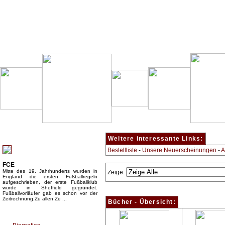
Besondere Empfehlung:
Weitere interessante Links:
Bestellliste
-
Unsere Neuerscheinungen
-
A
FCE
Mitte des 19. Jahrhunderts wurden in
Zeige:
England die ersten Fußballregeln
aufgeschrieben, der erste Fußballklub
wurde in Sheffield gegründet.
Fußballvorläufer gab es schon vor der
Zeitrechnung.Zu allen Ze ...
Bücher - Übersicht:
Top Bücherkategorien: