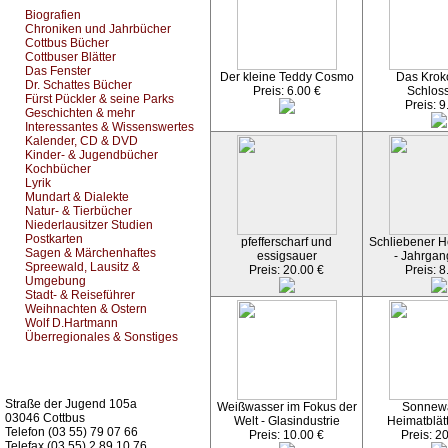
Biografien
Chroniken und Jahrbücher
Cottbus Bücher
Cottbuser Blätter
Das Fenster
Der kleine Teddy Cosmo
Das Kroko
Dr. Schattes Bücher
Preis: 6.00 €
Schlos
Fürst Pückler & seine Parks
Preis: 9
Geschichten & mehr
Interessantes & Wissenswertes
Kalender, CD & DVD
Kinder- & Jugendbücher
Kochbücher
Lyrik
Mundart & Dialekte
Natur- & Tierbücher
Niederlausitzer Studien
Postkarten
pfefferscharf und
Schliebener He
Sagen & Märchenhaftes
essigsauer
- Jahrgan
Spreewald, Lausitz &
Preis: 20.00 €
Preis: 8
Umgebung
Stadt- & Reiseführer
Weihnachten & Ostern
Wolf D.Hartmann
Überregionales & Sonstiges
Kurz-Info:
Straße der Jugend 105a
Weißwasser im Fokus der
Sonnew
03046 Cottbus
Welt - Glasindustrie
Heimatblät
Telefon (03 55) 79 07 66
Preis: 10.00 €
Preis: 2
Telefax (03 55) 2 89 10 76