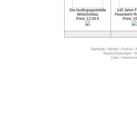
Die Ausflugsgaststätte
140 Jahre Fr
Wotschofska
Feuerwehr R
Preis: 12.00 €
Preis: 1
-
-
-
Startseite
Bücher
Presse
-
Neuerscheinungen
Be
-
Links
Impressu