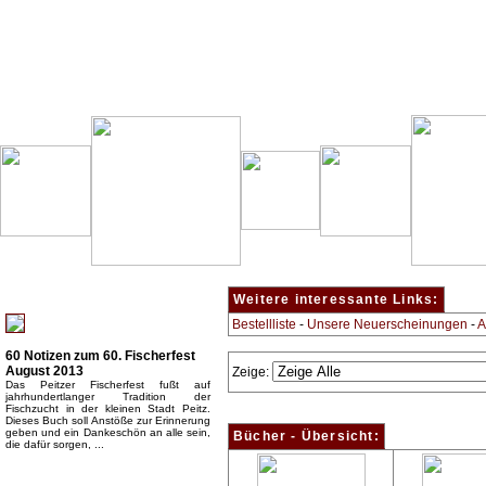
Besondere Empfehlung:
Weitere interessante Links:
Bestellliste
-
Unsere Neuerscheinungen
-
A
60 Notizen zum 60. Fischerfest
August 2013
Zeige:
Das Peitzer Fischerfest fußt auf
jahrhundertlanger Tradition der
Fischzucht in der kleinen Stadt Peitz.
Dieses Buch soll Anstöße zur Erinnerung
geben und ein Dankeschön an alle sein,
Bücher - Übersicht:
die dafür sorgen, ...
Top Bücherkategorien: