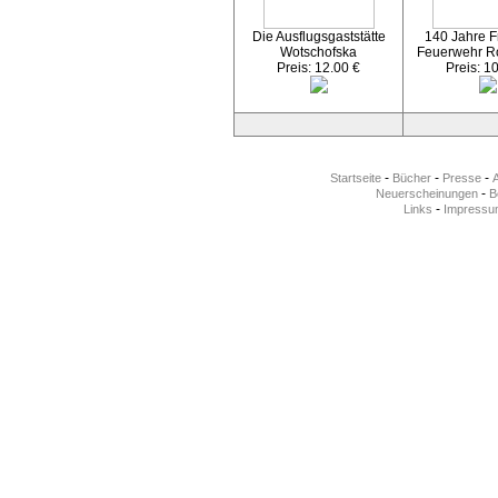
Die Ausflugsgaststätte
140 Jahre Fr
Wotschofska
Feuerwehr R
Preis: 12.00 €
Preis: 1
-
-
-
Startseite
Bücher
Presse
-
Neuerscheinungen
Be
-
Links
Impressu