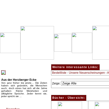
Besondere Empfehlung:
Weitere interessante Links:
Bestellliste
-
Unsere Neuerscheinungen
-
A
Aus der Herzberger Ecke
Von janz früher bis jetzte… Die Zeiten
Zeige:
haben sich geändert, die Menschen
auch, doch eines hat sich all die Jahre
gehalten: Kleine Weisheiten und
alltägliche Sprüche. Jeder kennt sie,
jeder spricht sie ...
Bücher - Übersicht:
Top Bücherkategorien: