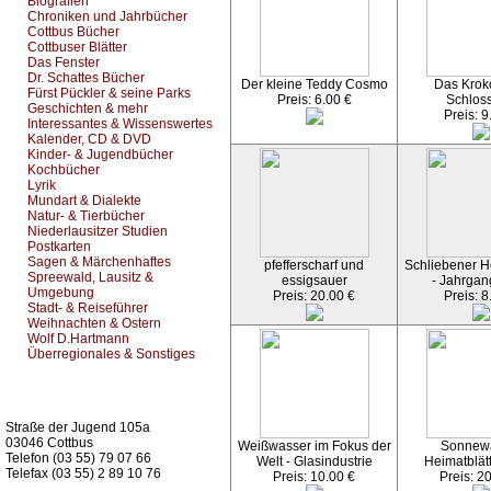
Biografien
Chroniken und Jahrbücher
Cottbus Bücher
Cottbuser Blätter
Das Fenster
Dr. Schattes Bücher
Der kleine Teddy Cosmo
Das Kroko
Fürst Pückler & seine Parks
Preis: 6.00 €
Schlos
Geschichten & mehr
Preis: 9
Interessantes & Wissenswertes
Kalender, CD & DVD
Kinder- & Jugendbücher
Kochbücher
Lyrik
Mundart & Dialekte
Natur- & Tierbücher
Niederlausitzer Studien
Postkarten
Sagen & Märchenhaftes
pfefferscharf und
Schliebener He
Spreewald, Lausitz &
essigsauer
- Jahrgan
Umgebung
Preis: 20.00 €
Preis: 8
Stadt- & Reiseführer
Weihnachten & Ostern
Wolf D.Hartmann
Überregionales & Sonstiges
Kurz-Info:
Straße der Jugend 105a
03046 Cottbus
Weißwasser im Fokus der
Sonnew
Telefon (03 55) 79 07 66
Welt - Glasindustrie
Heimatblät
Telefax (03 55) 2 89 10 76
Preis: 10.00 €
Preis: 2