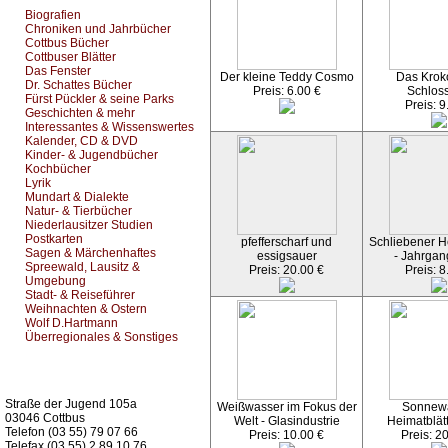
Biografien
Chroniken und Jahrbücher
Cottbus Bücher
Cottbuser Blätter
Das Fenster
Der kleine Teddy Cosmo
Das Kroko
Dr. Schattes Bücher
Preis: 6.00 €
Schlos
Fürst Pückler & seine Parks
Preis: 9
Geschichten & mehr
Interessantes & Wissenswertes
Kalender, CD & DVD
Kinder- & Jugendbücher
Kochbücher
Lyrik
Mundart & Dialekte
Natur- & Tierbücher
Niederlausitzer Studien
Postkarten
pfefferscharf und
Schliebener He
Sagen & Märchenhaftes
essigsauer
- Jahrgan
Spreewald, Lausitz &
Preis: 20.00 €
Preis: 8
Umgebung
Stadt- & Reiseführer
Weihnachten & Ostern
Wolf D.Hartmann
Überregionales & Sonstiges
Kurz-Info:
Straße der Jugend 105a
Weißwasser im Fokus der
Sonnew
03046 Cottbus
Welt - Glasindustrie
Heimatblät
Telefon (03 55) 79 07 66
Preis: 10.00 €
Preis: 2
Telefax (03 55) 2 89 10 76