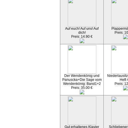
Auf euch! Auf uns! Auf
Plapperm
dich!
Preis: 1
Preis: 14.90 €
Der Wendenkönig und
Niederlausitz
Panuscka+Die Sage vom
Heft 
Wendenkönig: Band1+2
Preis: 1
Preis: 35.00 €
Gut erhaltenes Klavier
Schliebener 