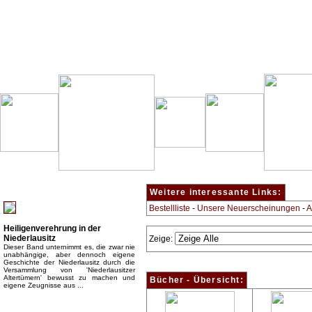
Besondere Empfehlung:
Weitere interessante Links:
Bestellliste
-
Unsere Neuerscheinungen
-
A
Heiligenverehrung in der
Niederlausitz
Zeige:
Dieser Band unternimmt es, die zwar nie
unabhängige, aber dennoch eigene
Geschichte der Niederlausitz durch die
Versammlung von 'Niederlausitzer
Altertümern' bewusst zu machen und
Bücher - Übersicht:
eigene Zeugnisse aus ...
Top Bücherkategorien: