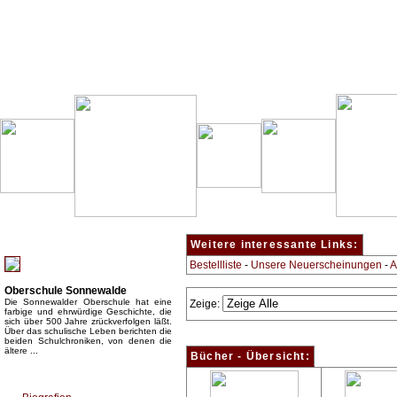
Besondere Empfehlung:
Weitere interessante Links:
Bestellliste
-
Unsere Neuerscheinungen
-
A
Oberschule Sonnewalde
Die Sonnewalder Oberschule hat eine
Zeige:
farbige und ehrwürdige Geschichte, die
sich über 500 Jahre zrückverfolgen läßt.
Über das schulische Leben berichten die
beiden Schulchroniken, von denen die
ältere ...
Bücher - Übersicht:
Top Bücherkategorien: