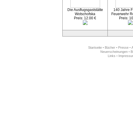
Die Ausflugsgaststätte
140 Jahre Fr
Wotschofska
Feuerwehr R
Preis: 12.00 €
Preis: 1
-
-
-
Startseite
Bücher
Presse
-
Neuerscheinungen
Be
-
Links
Impressu