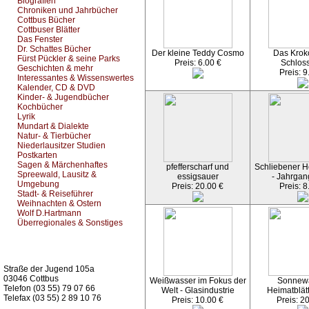
Biografien
Chroniken und Jahrbücher
Cottbus Bücher
Cottbuser Blätter
Das Fenster
Dr. Schattes Bücher
Der kleine Teddy Cosmo
Das Kroko
Fürst Pückler & seine Parks
Preis: 6.00 €
Schlos
Geschichten & mehr
Preis: 9
Interessantes & Wissenswertes
Kalender, CD & DVD
Kinder- & Jugendbücher
Kochbücher
Lyrik
Mundart & Dialekte
Natur- & Tierbücher
Niederlausitzer Studien
Postkarten
Sagen & Märchenhaftes
pfefferscharf und
Schliebener He
Spreewald, Lausitz &
essigsauer
- Jahrgan
Umgebung
Preis: 20.00 €
Preis: 8
Stadt- & Reiseführer
Weihnachten & Ostern
Wolf D.Hartmann
Überregionales & Sonstiges
Kurz-Info:
Straße der Jugend 105a
03046 Cottbus
Weißwasser im Fokus der
Sonnew
Telefon (03 55) 79 07 66
Welt - Glasindustrie
Heimatblät
Telefax (03 55) 2 89 10 76
Preis: 10.00 €
Preis: 2