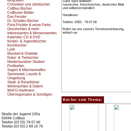
Biografien
Ganz nach Belieben -
Chroniken und Jahrbücher
russisches, französisches, deutsches Blatt
und selbstverständlich
Cottbus Bücher
Cottbuser Blätter
Handlesen
Das Fenster
Dr. Schattes Bücher
Telefon: 0355 - 79 07 66
Fürst Pückler & seine Parks
Geschichten & mehr
Rufen sie uns zwecks Terminvereinbarung,
einfach an.
Interessantes & Wissenswertes
Kalender, CD & DVD
Kinder- & Jugendbücher
Kochbücher
Lyrik
Mundart & Dialekte
Natur- & Tierbücher
Niederlausitzer Studien
Postkarten
Sagen & Märchenhaftes
Spreewald, Lausitz &
Umgebung
Stadt- & Reiseführer
Weihnachten & Ostern
Wolf D.Hartmann
Überregionales & Sonstiges
Bücher zum Thema:
Kurz-Info:
Straße der Jugend 105a
03046 Cottbus
Telefon (03 55) 79 07 66
Telefax (03 55) 2 89 10 76