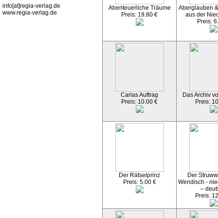
info[at]regia-verlag.de
Abenteuerliche Träume
Aberglauben &
www.regia-verlag.de
Preis: 19.80 €
aus der Nied
Preis: 6
Carlas Auftrag
Das Archiv v
Preis: 10.00 €
Preis: 1
Der Rätselprinz
Der Struwwe
Preis: 5.00 €
Wendisch - nie
– deut
Preis: 1