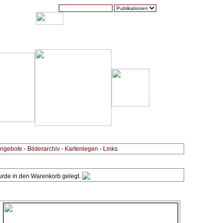
Suche:
Warenkorb (0)
Zur Kasse
Kontakt
ngebote
-
Bilderarchiv
-
Kartenlegen
-
Links
wurde in den Warenkorb gelegt.