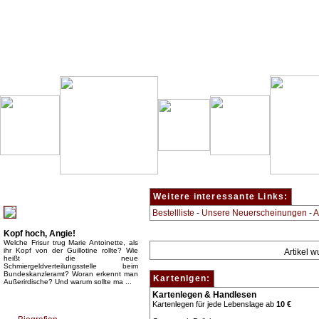
Besondere Empfehlung:
Weitere interessante Links:
Bestellliste
-
Unsere Neuerscheinungen
-
A
Kopf hoch, Angie!
Welche Frisur trug Marie Antoinette, als
ihr Kopf von der Guillotine rollte? Wie
Artikel 
heißt die neue
Schmiergeldverteilungsstelle beim
Bundeskanzleramt? Woran erkennt man
Kartenlgen:
Außerirdische? Und warum sollte ma ...
Kartenlegen & Handlesen
Top Bücherkategorien:
Kartenlegen für jede Lebenslage ab
10 €