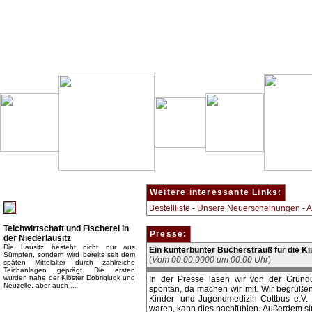
Besondere Empfehlung:
Weitere interessante Links:
Bestellliste
-
Unsere Neuerscheinungen
-
A
Teichwirtschaft und Fischerei in
Presse:
der Niederlausitz
Die Lausitz besteht nicht nur aus
Ein kunterbunter Bücherstrauß für die Ki
Sümpfen, sondern wird bereits seit dem
(
Vom 00.00.0000 um 00:00 Uhr
)
späten Mittelalter durch zahlreiche
Teichanlagen geprägt. Die ersten
wurden nahe der Klöster Dobriglugk und
In der Presse lasen wir von der Gründ
Neuzelle, aber auch ...
spontan, da machen wir mit. Wir begrüßen
Kinder- und Jugendmedizin Cottbus e.V.
Top Bücherkategorien:
waren, kann dies nachfühlen. Außerdem si