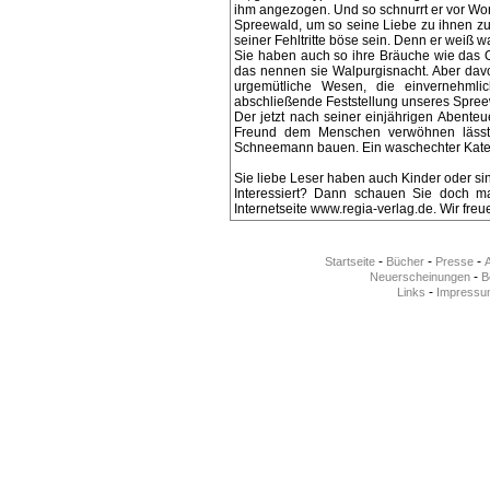
ihm angezogen. Und so schnurrt er vor W
Spreewald, um so seine Liebe zu ihnen z
seiner Fehltritte böse sein. Denn er weiß w
Sie haben auch so ihre Bräuche wie das O
das nennen sie Walpurgisnacht. Aber da
urgemütliche Wesen, die einvernehml
abschließende Feststellung unseres Spreew
Der jetzt nach seiner einjährigen Abenteu
Freund dem Menschen verwöhnen lässt
Schneemann bauen. Ein waschechter Kater
Sie liebe Leser haben auch Kinder oder si
Interessiert? Dann schauen Sie doch ma
Internetseite www.regia-verlag.de. Wir freu
-
-
-
Startseite
Bücher
Presse
-
Neuerscheinungen
Be
-
Links
Impressu