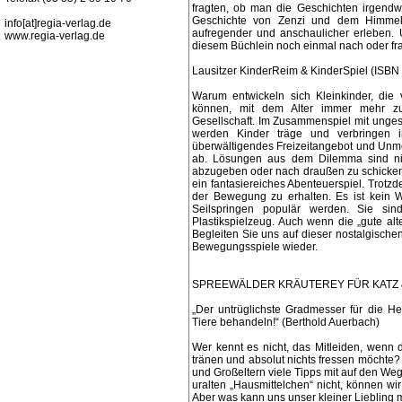
fragten, ob man die Geschichten irgend
Geschichte von Zenzi und dem Himmelss
info[at]regia-verlag.de
aufregender und anschaulicher erleben. 
www.regia-verlag.de
diesem Büchlein noch einmal nach oder fra
Lausitzer KinderReim & KinderSpiel (ISBN
Warum entwickeln sich Kleinkinder, die 
können, mit dem Alter immer mehr zu
Gesellschaft. Im Zusammenspiel mit ung
werden Kinder träge und verbringen i
überwältigendes Freizeitangebot und Unm
ab. Lösungen aus dem Dilemma sind nich
abzugeben oder nach draußen zu schicken.
ein fantasiereiches Abenteuerspiel. Trotz
der Bewegung zu erhalten. Es ist kein 
Seilspringen populär werden. Sie sind
Plastikspielzeug. Auch wenn die „gute alte 
Begleiten Sie uns auf dieser nostalgische
Bewegungsspiele wieder.
SPREEWÄLDER KRÄUTEREY FÜR KATZ & 
„Der untrüglichste Gradmesser für die H
Tiere behandeln!“ (Berthold Auerbach)
Wer kennt es nicht, das Mitleiden, wenn d
tränen und absolut nichts fressen möchte
und Großeltern viele Tipps mit auf den We
uralten „Hausmittelchen“ nicht, können wi
Aber was kann uns unser kleiner Liebling m