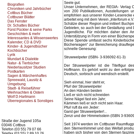
Seele gut.
Biografien
Unser Unternehmen, der REGIA- Verlag Co
Chroniken und Jahrbücher
von 200 Publikationen, Ausstellungen 
Cottbus Bücher
empfohlen aus unserer Kinder-Leserecke ei
Cottbuser Blätter
arbeitet eng mit dem Verein „Interforum e
Das Fenster
Schätze dieser Region und initiiert Buchpro
Dr. Schattes Bücher
Gebieten, so auch bei der Gestaltung und 
Fürst Pückler & seine Parks
Jugendliche. Für möchten daher den Anl
Geschichten & mehr
Unterstützung in Form von einer Bücherspe
Interessantes & Wissenswertes
Diese Spende umfasst sechs Kinderbücher 
Kalender, CD & DVD
Bücherwagen“ zur Bereicherung drauflege
Kinder- & Jugendbücher
schnelle Genesung:
Kochbücher
Lyrik
Struwwelpeter (ISBN- 3-936092-61-3)
Mundart & Dialekte
Natur- & Tierbücher
Der Struwwelpeter ist die Titelfigur d
Niederlausitzer Studien
Hoffmann. Es gehört wohl zu den erfolgr
Postkarten
Deutsch, sorbisch und wendisch erstellt.
Sagen & Märchenhaftes
Spreewald, Lausitz &
Sieh einmal, hier steht er,
Umgebung
Pfui! der Struwwelpeter
Stadt- & Reiseführer
An den Händen beiden
Weihnachten & Ostern
Ließ er sich nicht schneiden
Wolf D.Hartmann
Seine Nägel fast ein Jahr;
Überregionales & Sonstiges
Kämmen ließ er sich nicht sein Haar.
Pfui! ruft da ein Jeder:
Garst ger Struwwelpeter!...
Kurz-Info:
Zenzi und der Himmelsstein (ISBN 3-9360
Straße der Jugend 105a
Seit 1974 werden im Cottbuser Raumflug
03046 Cottbus
den Sternenhimmel und das Weltall produzi
Telefon (03 55) 79 07 66
haben sich bisher von den Sternen faszinie
Telefax (03 55) 2 89 10 76