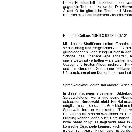
Dieses Büchlein hilft mit Sicherheit den ve
gegen ein Tierleiden zu kaufen. Die Hinwe
A und O für glückliche Tiere und Men
Naturheilmittel nur in diesem Zusammenha
Natürlich Cottbus (ISBN 3-937899-07-3)
Mit diesem Stadtführer sollen Einheimi
selbstständig und zielgerichtet zu Fuß, per
grundlegenden Bedeutung ist hier in der 
Schöne, das Erlebenswerte schärfen, b
umweltbewusst verhalten – als Einheit mög
Gassen und breiten Alleen, mehreren Parks
und im Gepräge. Spreearme schlängeln
Uferbereichen einen Konterpunkt zum laut
Spreewaldkater Moritz und andere Geschi
In diesem schönen illustrierten Bilder
Spreewaldkater Moritz und seine Abenteu
gelegenen Spreewald erlebt. Ein Naturparad
möglich macht, so schöne Geschichten mit
Spreewald lernt er viele andere Tiere,
Rätselnuss auf seinem Weg knacken. Dabei
Frühling kennen, denn auch Tiere haben Fr
böse beabsichtigt, es liegt wohl eher in
komische Geschöpfe kennen, auch Mensch
ist, gar nicht typisch katermäßig. Es sei d